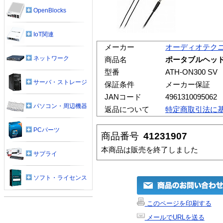
OpenBlocks
IoT関連
メーカー
オーディオテク
ネットワーク
商品名
ポータブルヘッドホン
型番
ATH-ON300 SV
サーバ・ストレージ
保証条件
メーカー保証
JANコード
4961310095062
パソコン・周辺機器
返品について
特定商取引法に
PCパーツ
商品番号
41231907
本商品は販売を終了しました
サプライ
ソフト・ライセンス
このページを印刷する
メールでURLを送る