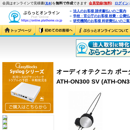
会員はオンラインで見積書(
)を
無料で作成
できます
会員登録(無料)
ログイン
見本
法人のお客様 請求書払いのご案内
学校・官公庁のお客様 校費・公費
研究機関のお客様 科研費払いのご案
オーディオテクニカ ポー
ATH-ON300 SV (ATH-ON3