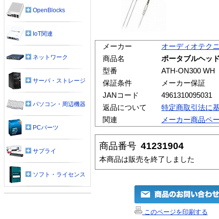
OpenBlocks
IoT関連
メーカー
オーディオテク
ネットワーク
商品名
ポータブルヘッドホン
型番
ATH-ON300 WH
サーバ・ストレージ
保証条件
メーカー保証
JANコード
4961310095031
パソコン・周辺機器
返品について
特定商取引法に
関連
メーカー商品ペ
PCパーツ
商品番号
41231904
サプライ
本商品は販売を終了しました
ソフト・ライセンス
このページを印刷する