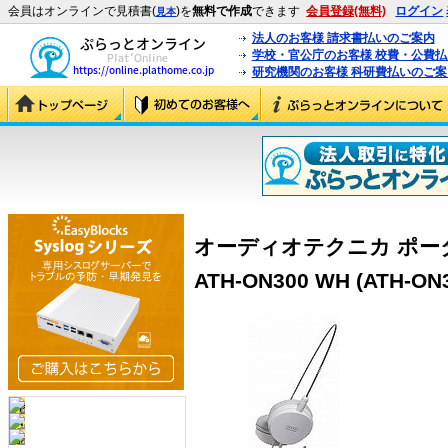
会員はオンラインで見積書(
)を
無料で作成
できます
会員登録(無料)
ログイン
見本
法人のお客様 請求書払いのご案内
学校・官公庁のお客様 校費・公費
研究機関のお客様 科研費払いのご案
オーディオテクニカ ポー
ATH-ON300 WH (ATH-ON