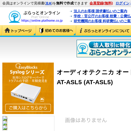
会員はオンラインで見積書(
)を
無料で作成
できます
会員登録(無料)
ログイン
見本
法人のお客様 請求書払いのご案内
学校・官公庁のお客様 校費・公費
研究機関のお客様 科研費払いのご案
オーディオテクニカ オー
AT-ASL5 (AT-ASL5)