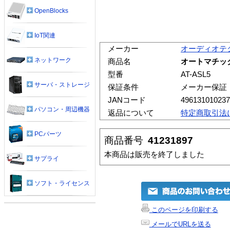
OpenBlocks
IoT関連
メーカー
オーディオテ
ネットワーク
商品名
オートマチック
型番
AT-ASL5
サーバ・ストレージ
保証条件
メーカー保証
JANコード
496131010237
パソコン・周辺機器
返品について
特定商取引法
PCパーツ
商品番号
41231897
本商品は販売を終了しました
サプライ
ソフト・ライセンス
このページを印刷する
メールでURLを送る