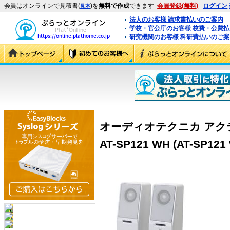
会員はオンラインで見積書(
)を
無料で作成
できます
会員登録(無料)
ログイン
見本
法人のお客様 請求書払いのご案内
学校・官公庁のお客様 校費・公費
研究機関のお客様 科研費払いのご案
オーディオテクニカ アク
AT-SP121 WH (AT-SP121