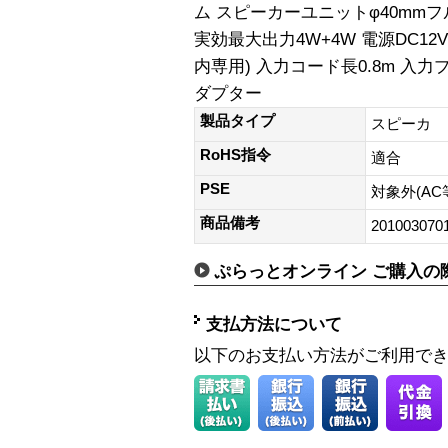
ム スピーカーユニットφ40mmフ
実効最大出力4W+4W 電源DC1
内専用) 入力コード長0.8m 入力
ダプター
製品タイプ
スピーカ
RoHS指令
適合
PSE
対象外(AC
商品備考
201003070
ぷらっとオンライン ご購入の
支払方法について
以下のお支払い方法がご利用で