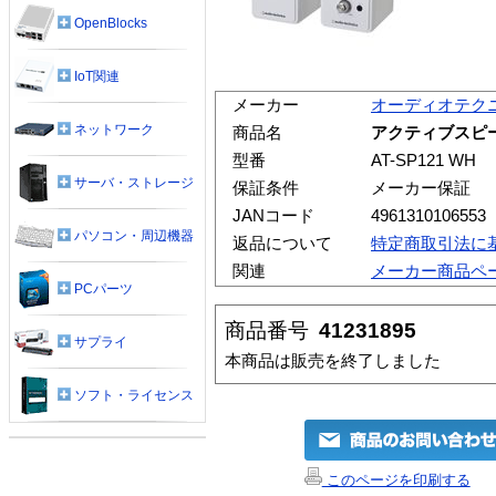
OpenBlocks
IoT関連
メーカー
オーディオテク
ネットワーク
商品名
アクティブスピーカ
型番
AT-SP121 WH
サーバ・ストレージ
保証条件
メーカー保証
JANコード
4961310106553
パソコン・周辺機器
返品について
特定商取引法に
関連
メーカー商品ペ
PCパーツ
商品番号
41231895
サプライ
本商品は販売を終了しました
ソフト・ライセンス
このページを印刷する