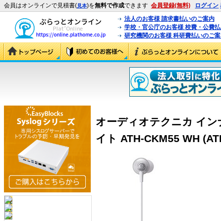
会員はオンラインで見積書(
)を
無料で作成
できます
会員登録(無料)
ログイン
見本
法人のお客様 請求書払いのご案内
学校・官公庁のお客様 校費・公費
研究機関のお客様 科研費払いのご案
オーディオテクニカ イン
イト ATH-CKM55 WH (AT