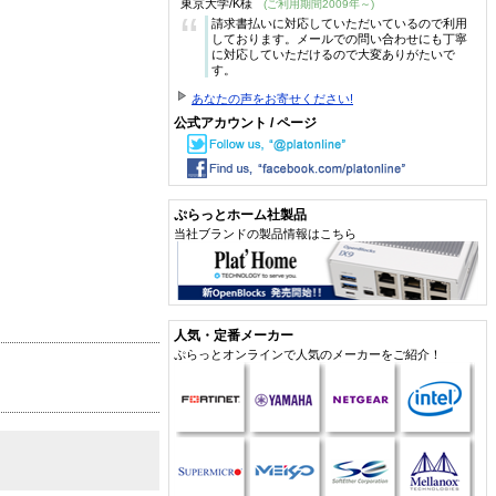
東京大学/K様
(ご利用期間2009年～)
“
請求書払いに対応していただいているので利用
しております。メールでの問い合わせにも丁寧
に対応していただけるので大変ありがたいで
す。
あなたの声をお寄せください!
公式アカウント / ページ
ぷらっとホーム社製品
当社ブランドの製品情報はこちら
人気・定番メーカー
ぷらっとオンラインで人気のメーカーをご紹介！