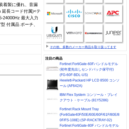
 装着製に優れ、音漏
 延長コード付属)<テ
24000Hz 最大入力
/Y型 付属品 ポーチ、
その他、多数のメーカー商品を取り扱ってます
注目の商品
Fortinet FortiGate-60Fバンドルモデル
(初年度先出しセンドバック保守付)
(FG-60F-BDL-US)
Hewlett-Packard HP LCD 8500 コンソ
ール (AF642A)
IBM Flex System コンソール・ブレイ
クアウト・ケーブル (81Y5286)
Fortinet Rack Mount Tray
(FortiGate40F/50E/60E/60F/61F/80E/8
0F/FS-108E) (SP-RACKTRAY-02)
Fortinet FortiGate-80F バンドルモデル