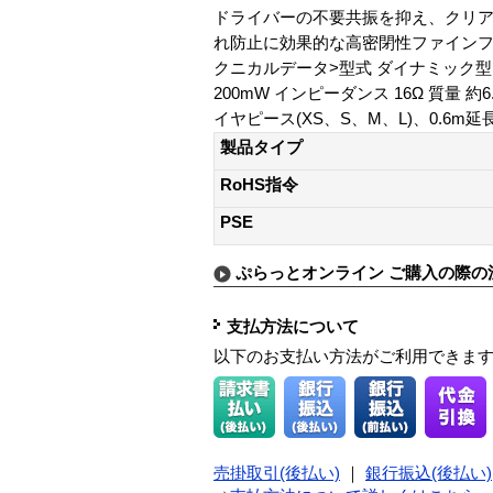
ドライバーの不要共振を抑え、クリアな
れ防止に効果的な高密閉性ファインフィ
クニカルデータ>型式 ダイナミック型 ドラ
200mW インピーダンス 16Ω 質量 約
イヤピース(XS、S、M、L)、0.6m延
製品タイプ
RoHS指令
PSE
ぷらっとオンライン ご購入の際の
支払方法について
以下のお支払い方法がご利用できま
売掛取引(後払い)
｜
銀行振込(後払い)