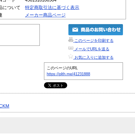
品について
特定商取引法に基づく表示
連
メーカー商品ページ
このページを印刷する
メールでURLを送る
お気に入りに追加する
このページのURL
https://plth.me/41231888
-CKM