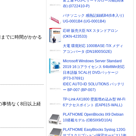
富士通 POS-Cサーマルロール紙(高保
存) (0722410-P)
パナソニック 感熱記録紙B4(6本入り)
UG-0001B4 (UG-0001B4)
応研 販売大臣 NX スタンドアロン
(OKN-423533)
着までに時間がかかる
大電 環境対応 1000BASE-T/X メディ
アコンバータ (DN1800SG2E)
Microsoft Windows Server Standard
2019 16コアライセンス 64bitWin対応
日本語版 5CAL付 DVDパッケージ
(P73-07691)
IDEC AUTO-ID SOLUTIONS バッテリ
ー BP-007 (BP-007)
TP-Link AX1800 壁面埋め込み型 Wi-Fi
の事情なく8日以上経
6アクセスポイント (EAP615-WALL)
PLAT'HOME OpenBlocks IX9 Debian
10搭載モデル (OBSIX9/D10A)
PLAT'HOME EasyBlocks Syslog 120G
サブスクリプション(保守サービス) 1年