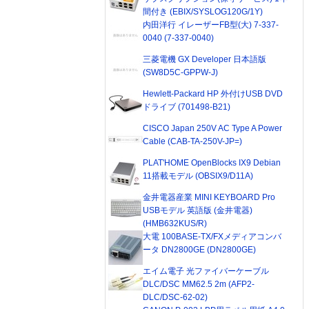
間付き (EBIX/SYSLOG120G/1Y)
内田洋行 イレーザーFB型(大) 7-337-
0040 (7-337-0040)
三菱電機 GX Developer 日本語版
(SW8D5C-GPPW-J)
Hewlett-Packard HP 外付けUSB DVD
ドライブ (701498-B21)
CISCO Japan 250V AC Type A Power
Cable (CAB-TA-250V-JP=)
PLAT'HOME OpenBlocks IX9 Debian
11搭載モデル (OBSIX9/D11A)
金井電器産業 MINI KEYBOARD Pro
USBモデル 英語版 (金井電器)
(HMB632KUS/R)
大電 100BASE-TX/FXメディアコンバ
ータ DN2800GE (DN2800GE)
エイム電子 光ファイバーケーブル
DLC/DSC MM62.5 2m (AFP2-
DLC/DSC-62-02)