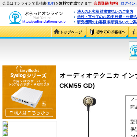
会員はオンラインで見積書(
)を
無料で作成
できます
会員登録(無料)
ログイン
見本
法人のお客様 請求書払いのご案内
学校・官公庁のお客様 校費・公費
研究機関のお客様 科研費払いのご案
オーディオテクニカ インナー
CKM55 GD)
メ
商
型
保
J