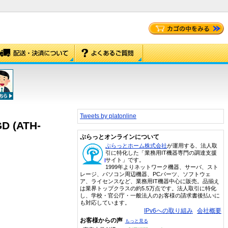
Tweets by platonline
(ATH-
ぷらっとオンラインについて
ぷらっとホーム株式会社
が運用する、法人取
引に特化した「業務用IT機器専門の調達支援
サイト」です。
1999年よりネットワーク機器、サーバ、スト
レージ、パソコン周辺機器、PCパーツ、ソフトウェ
ア、ライセンスなど、業務用IT機器中心に販売。品揃え
は業界トップクラスの約5.5万点です。法人取引に特化
し、学校・官公庁・一般法人のお客様の請求書後払いに
も対応しています。
IPv6への取り組み
会社概要
お客様からの声
もっと見る