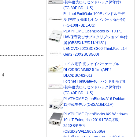
(初年度先出しセンドバック保守付)
(FG-80F-BDL-US)
Fortinet FortiGate-100F バンドルモデ
ル (初年度先出しセンドバック保守付)
(FG-100F-BDL-US)
PLAT'HOME OpenBlocks IoT FX1/E
H/W保守及びサブスクリプション1年付
属 (OBSFX1/E/D11/H1S1)
LENOVO 20X2SC8G00 ThinkPad L14
Gen2 (20X2SC8G00)
エイム電子 光ファイバーケーブル
DLC/DSC MM62.5 1m (AFP2-
ます。
DLC/DSC-62-01)
Fortinet FortiGate-40F バンドルモデル
(初年度先出しセンドバック保守付)
(FG-40F-BDL-US)
PLAT'HOME OpenBlocks A16 Debian
11搭載モデル (OBSA16/D11A)
PLAT'HOME OpenBlocks IX9 Windows
10 IoT Enterprise 2019 LTSC搭載
256GBモデル
(OBSIX9/W/L1809/256G)