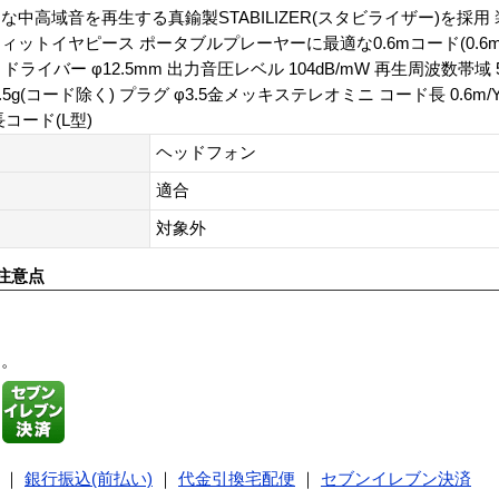
中高域音を再生する真鍮製STABILIZER(スタビライザー)を採用
ットイヤピース ポータブルプレーヤーに最適な0.6mコード(0.6m
イバー φ12.5mm 出力音圧レベル 104dB/mW 再生周波数帯域 5-
6.5g(コード除く) プラグ φ3.5金メッキステレオミニ コード長 0.6m
長コード(L型)
ヘッドフォン
適合
対象外
注意点
す。
｜
銀行振込(前払い)
｜
代金引換宅配便
｜
セブンイレブン決済