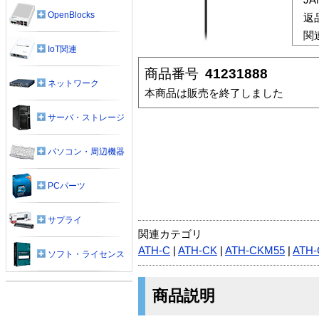
OpenBlocks
返
関
IoT関連
商品番号
41231888
ネットワーク
本商品は販売を終了しました
サーバ・ストレージ
パソコン・周辺機器
PCパーツ
サプライ
関連カテゴリ
ATH-C
|
ATH-CK
|
ATH-CKM55
|
ATH
ソフト・ライセンス
商品説明