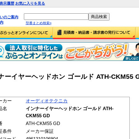
表示履歴
お気に入りを見る
払いのご案内
内
型番まとめ検索»
イヤーヘッドホン ゴールド ATH-CKM55 GD 
ーカー
オーディオテクニカ
品名
インナーイヤーヘッドホン ゴールド ATH-
CKM55 GD
番
ATH-CKM55 GD
証条件
メーカー保証
ANコード
4961310106904