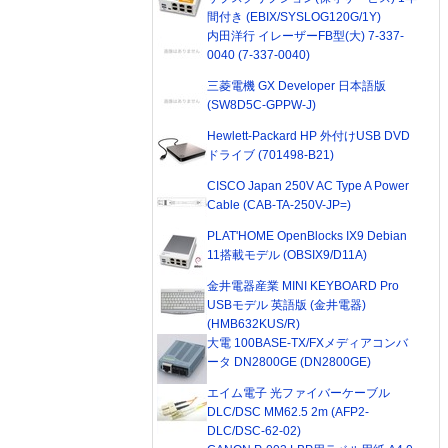
間付き (EBIX/SYSLOG120G/1Y)
内田洋行 イレーザーFB型(大) 7-337-
0040 (7-337-0040)
三菱電機 GX Developer 日本語版
(SW8D5C-GPPW-J)
Hewlett-Packard HP 外付けUSB DVD
ドライブ (701498-B21)
CISCO Japan 250V AC Type A Power
Cable (CAB-TA-250V-JP=)
PLAT'HOME OpenBlocks IX9 Debian
11搭載モデル (OBSIX9/D11A)
金井電器産業 MINI KEYBOARD Pro
USBモデル 英語版 (金井電器)
(HMB632KUS/R)
大電 100BASE-TX/FXメディアコンバ
ータ DN2800GE (DN2800GE)
エイム電子 光ファイバーケーブル
DLC/DSC MM62.5 2m (AFP2-
DLC/DSC-62-02)