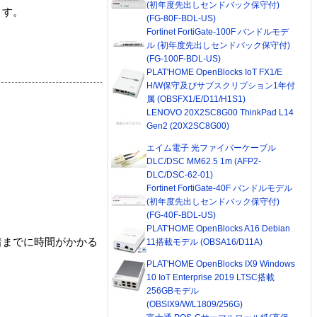
(初年度先出しセンドバック保守付)
ます。
(FG-80F-BDL-US)
Fortinet FortiGate-100F バンドルモデ
ル (初年度先出しセンドバック保守付)
(FG-100F-BDL-US)
PLAT'HOME OpenBlocks IoT FX1/E
H/W保守及びサブスクリプション1年付
属 (OBSFX1/E/D11/H1S1)
LENOVO 20X2SC8G00 ThinkPad L14
Gen2 (20X2SC8G00)
エイム電子 光ファイバーケーブル
DLC/DSC MM62.5 1m (AFP2-
DLC/DSC-62-01)
Fortinet FortiGate-40F バンドルモデル
(初年度先出しセンドバック保守付)
(FG-40F-BDL-US)
PLAT'HOME OpenBlocks A16 Debian
着までに時間がかかる
11搭載モデル (OBSA16/D11A)
PLAT'HOME OpenBlocks IX9 Windows
10 IoT Enterprise 2019 LTSC搭載
256GBモデル
(OBSIX9/W/L1809/256G)