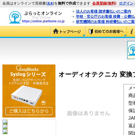
会員はオンラインで見積書(
)を
無料で作成
できます
会員登録(無料)
ログイン
見本
法人のお客様 請求書払いのご案内
学校・官公庁のお客様 校費・公費
研究機関のお客様 科研費払いのご案
オーディオテクニカ 変換プラグ 
メ
商
型
保
J
返
関