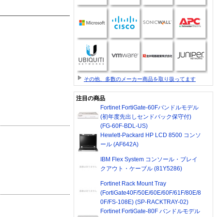
その他、多数のメーカー商品を取り扱ってます
注目の商品
Fortinet FortiGate-60Fバンドルモデル
(初年度先出しセンドバック保守付)
(FG-60F-BDL-US)
Hewlett-Packard HP LCD 8500 コンソ
ール (AF642A)
IBM Flex System コンソール・ブレイ
クアウト・ケーブル (81Y5286)
Fortinet Rack Mount Tray
(FortiGate40F/50E/60E/60F/61F/80E/8
0F/FS-108E) (SP-RACKTRAY-02)
Fortinet FortiGate-80F バンドルモデル