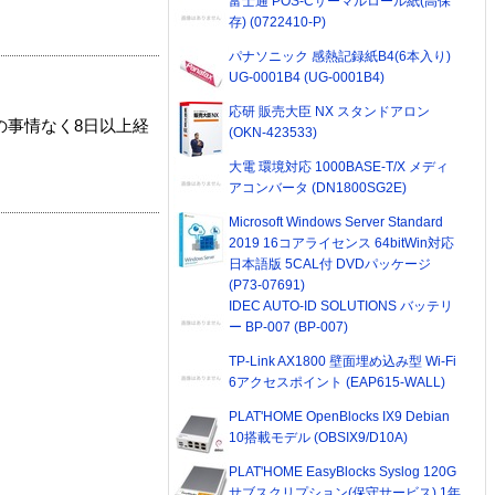
富士通 POS-Cサーマルロール紙(高保
存) (0722410-P)
パナソニック 感熱記録紙B4(6本入り)
UG-0001B4 (UG-0001B4)
応研 販売大臣 NX スタンドアロン
の事情なく8日以上経
(OKN-423533)
大電 環境対応 1000BASE-T/X メディ
アコンバータ (DN1800SG2E)
Microsoft Windows Server Standard
2019 16コアライセンス 64bitWin対応
日本語版 5CAL付 DVDパッケージ
(P73-07691)
IDEC AUTO-ID SOLUTIONS バッテリ
ー BP-007 (BP-007)
TP-Link AX1800 壁面埋め込み型 Wi-Fi
6アクセスポイント (EAP615-WALL)
PLAT'HOME OpenBlocks IX9 Debian
10搭載モデル (OBSIX9/D10A)
PLAT'HOME EasyBlocks Syslog 120G
サブスクリプション(保守サービス) 1年