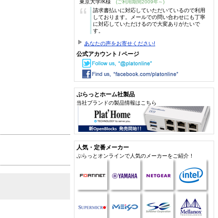
東京大学/K様
(ご利用期間2009年～)
“
請求書払いに対応していただいているので利用
しております。メールでの問い合わせにも丁寧
に対応していただけるので大変ありがたいで
す。
あなたの声をお寄せください!
公式アカウント / ページ
ぷらっとホーム社製品
当社ブランドの製品情報はこちら
人気・定番メーカー
ぷらっとオンラインで人気のメーカーをご紹介！