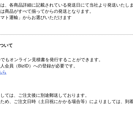
ては、各商品詳細に記載されている発送日にて当社より発送いたし
送は商品がすべて揃ってからの発送となります。
ヤマト運輸」からお選びいただけます
ついて
つでもオンライン見積書を発行することができます。
会員（BizID）への登録が必要です。
ちら
ましては、ご注文後に別途郵送しております。
のため、ご注文日時（土日祝にかかる場合等）によりましては、到