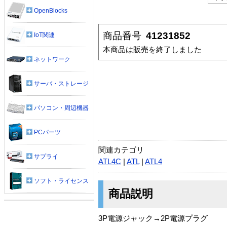
OpenBlocks
商品番号
41231852
IoT関連
本商品は販売を終了しました
ネットワーク
サーバ・ストレージ
パソコン・周辺機器
PCパーツ
関連カテゴリ
サプライ
ATL4C
|
ATL
|
ATL4
ソフト・ライセンス
商品説明
3P電源ジャック→2P電源プラグ