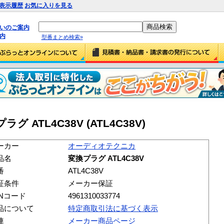
表示履歴
お気に入りを見る
払いのご案内
内
型番まとめ検索»
ATL4C38V (ATL4C38V)
ーカー
オーディオテクニカ
品名
変換プラグ ATL4C38V
番
ATL4C38V
証条件
メーカー保証
ANコード
4961310033774
品について
特定商取引法に基づく表示
連
メーカー商品ページ