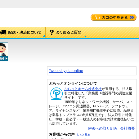
Tweets by platonline
ぷらっとオンラインについて
ぷらっとホーム株式会社
が運用する、法人取
引に特化した「業務用IT機器専門の調達支援
サイト」です。
1999年よりネットワーク機器、サーバ、スト
レージ、パソコン周辺機器、PCパーツ、ソフトウェ
ア、ライセンスなど、業務用IT機器中心に販売。品揃え
は業界トップクラスの約5.5万点です。法人取引に特化
し、学校・官公庁・一般法人のお客様の請求書後払いに
も対応しています。
IPv6への取り組み
会社概要
お客様からの声
もっと見る