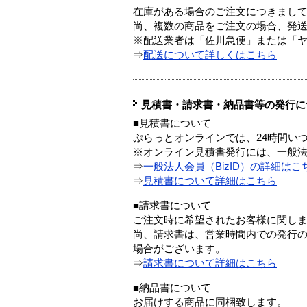
在庫がある場合のご注文につきまし
尚、複数の商品をご注文の場合、発
※配送業者は「佐川急便」または「
⇒
配送について詳しくはこちら
見積書・請求書・納品書等の発行に
■見積書について
ぷらっとオンラインでは、24時間い
※オンライン見積書発行には、一般法人
⇒
一般法人会員（BizID）の詳細はこ
⇒
見積書について詳細はこちら
■請求書について
ご注文時に希望されたお客様に関し
尚、請求書は、営業時間内での発行
場合がございます。
⇒
請求書について詳細はこちら
■納品書について
お届けする商品に同梱致します。