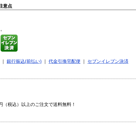
注意点
す。
｜
銀行振込(前払い)
｜
代金引換宅配便
｜
セブンイレブン決済
00円（税込）以上のご注文で送料無料！