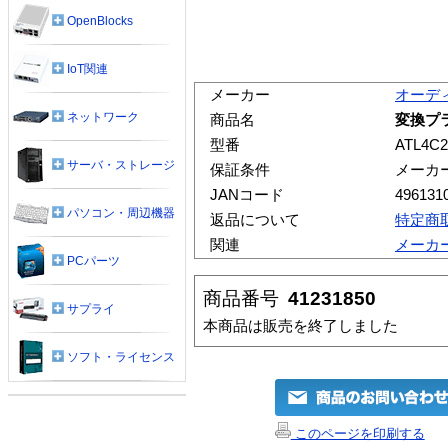
OpenBlocks
IoT関連
メーカー
オーデ
ネットワーク
商品名
変換プラ
型番
ATL4C2
サーバ・ストレージ
保証条件
メーカ
JANコード
496131
パソコン・周辺機器
返品について
特定商
関連
メーカ
PCパーツ
商品番号
41231850
サプライ
本商品は販売を終了しました
ソフト・ライセンス
このページを印刷する