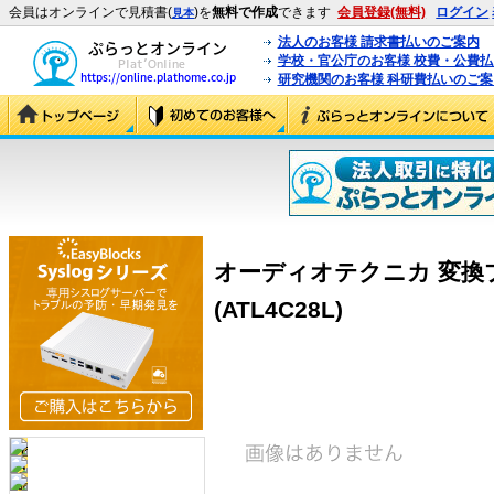
会員はオンラインで見積書(
)を
無料で作成
できます
会員登録(無料)
ログイン
見本
法人のお客様 請求書払いのご案内
学校・官公庁のお客様 校費・公費
研究機関のお客様 科研費払いのご案
オーディオテクニカ 変換プラ
(ATL4C28L)