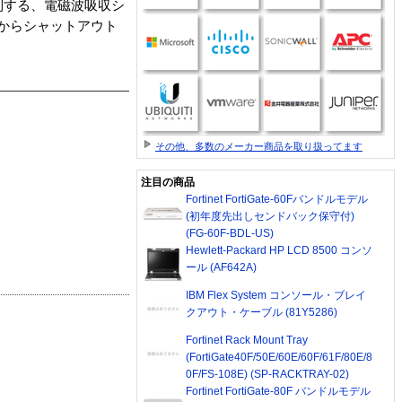
制する、電磁波吸収シ
からシャットアウト
その他、多数のメーカー商品を取り扱ってます
注目の商品
Fortinet FortiGate-60Fバンドルモデル
(初年度先出しセンドバック保守付)
(FG-60F-BDL-US)
Hewlett-Packard HP LCD 8500 コンソ
ール (AF642A)
IBM Flex System コンソール・ブレイ
クアウト・ケーブル (81Y5286)
Fortinet Rack Mount Tray
(FortiGate40F/50E/60E/60F/61F/80E/8
0F/FS-108E) (SP-RACKTRAY-02)
Fortinet FortiGate-80F バンドルモデル