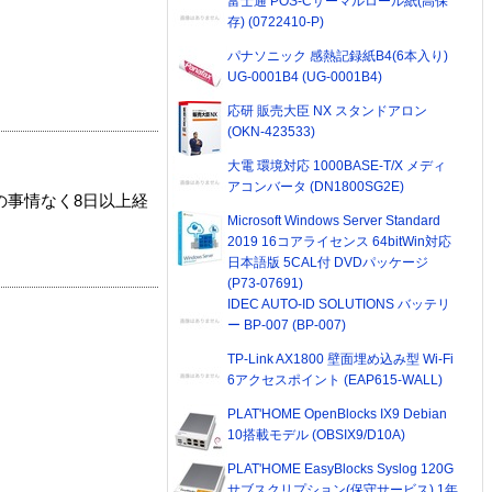
富士通 POS-Cサーマルロール紙(高保
存) (0722410-P)
パナソニック 感熱記録紙B4(6本入り)
UG-0001B4 (UG-0001B4)
応研 販売大臣 NX スタンドアロン
(OKN-423533)
大電 環境対応 1000BASE-T/X メディ
アコンバータ (DN1800SG2E)
の事情なく8日以上経
Microsoft Windows Server Standard
2019 16コアライセンス 64bitWin対応
日本語版 5CAL付 DVDパッケージ
(P73-07691)
IDEC AUTO-ID SOLUTIONS バッテリ
ー BP-007 (BP-007)
TP-Link AX1800 壁面埋め込み型 Wi-Fi
6アクセスポイント (EAP615-WALL)
PLAT'HOME OpenBlocks IX9 Debian
10搭載モデル (OBSIX9/D10A)
PLAT'HOME EasyBlocks Syslog 120G
サブスクリプション(保守サービス) 1年