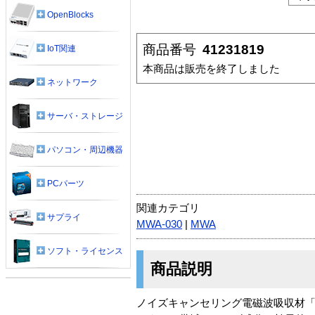
OpenBlocks
商品番号
41231819
IoT関連
本商品は販売を終了しました
ネットワーク
サーバ・ストレージ
パソコン・周辺機器
PCパーツ
関連カテゴリ
サプライ
MWA-030
|
MWA
ソフト・ライセンス
商品説明
ノイズキャンセリング電磁波吸収材「