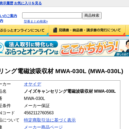
表示履歴
お気に入りを見る
払いのご案内
内
型番まとめ検索»
電磁波吸収材 MWA-030L (MWA-030L)
ーカー
オヤイデ
品名
ノイズキャンセリング電磁波吸収材 MWA-030L
番
MWA-030L
証条件
メーカー保証
ANコード
4562112760563
品について
特定商取引法に基づく表示
連
メーカー商品ページ