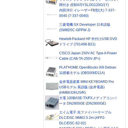
間付き (EBIX/SYSLOG120G/1Y)
内田洋行 イレーザーFB型(大) 7-337-
0040 (7-337-0040)
三菱電機 GX Developer 日本語版
(SW8D5C-GPPW-J)
Hewlett-Packard HP 外付けUSB DVD
ドライブ (701498-B21)
CISCO Japan 250V AC Type A Power
Cable (CAB-TA-250V-JP=)
PLAT'HOME OpenBlocks IX9 Debian
11搭載モデル (OBSIX9/D11A)
金井電器産業 MINI KEYBOARD Pro
USBモデル 英語版 (金井電器)
(HMB632KUS/R)
大電 100BASE-TX/FXメディアコンバ
ータ DN2800GE (DN2800GE)
エイム電子 光ファイバーケーブル
DLC/DSC MM62.5 2m (AFP2-
DLC/DSC-62-02)