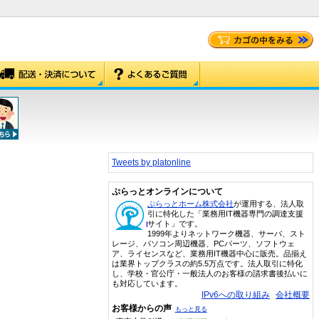
Tweets by platonline
ぷらっとオンラインについて
ぷらっとホーム株式会社
が運用する、法人取
引に特化した「業務用IT機器専門の調達支援
サイト」です。
1999年よりネットワーク機器、サーバ、スト
レージ、パソコン周辺機器、PCパーツ、ソフトウェ
ア、ライセンスなど、業務用IT機器中心に販売。品揃え
は業界トップクラスの約5.5万点です。法人取引に特化
し、学校・官公庁・一般法人のお客様の請求書後払いに
も対応しています。
IPv6への取り組み
会社概要
お客様からの声
もっと見る