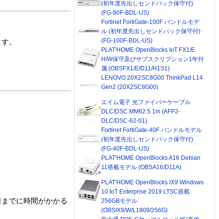
(初年度先出しセンドバック保守付)
(FG-80F-BDL-US)
Fortinet FortiGate-100F バンドルモデ
ル (初年度先出しセンドバック保守付)
(FG-100F-BDL-US)
ます。
PLAT'HOME OpenBlocks IoT FX1/E
H/W保守及びサブスクリプション1年付
属 (OBSFX1/E/D11/H1S1)
LENOVO 20X2SC8G00 ThinkPad L14
Gen2 (20X2SC8G00)
エイム電子 光ファイバーケーブル
DLC/DSC MM62.5 1m (AFP2-
DLC/DSC-62-01)
Fortinet FortiGate-40F バンドルモデル
(初年度先出しセンドバック保守付)
(FG-40F-BDL-US)
PLAT'HOME OpenBlocks A16 Debian
11搭載モデル (OBSA16/D11A)
PLAT'HOME OpenBlocks IX9 Windows
10 IoT Enterprise 2019 LTSC搭載
着までに時間がかかる
256GBモデル
(OBSIX9/W/L1809/256G)