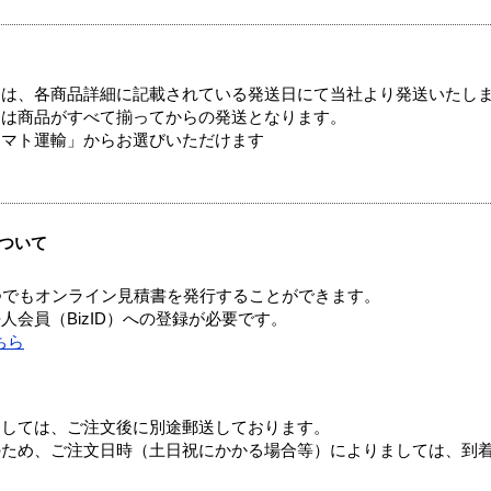
ては、各商品詳細に記載されている発送日にて当社より発送いたし
送は商品がすべて揃ってからの発送となります。
ヤマト運輸」からお選びいただけます
ついて
つでもオンライン見積書を発行することができます。
会員（BizID）への登録が必要です。
ちら
ましては、ご注文後に別途郵送しております。
のため、ご注文日時（土日祝にかかる場合等）によりましては、到