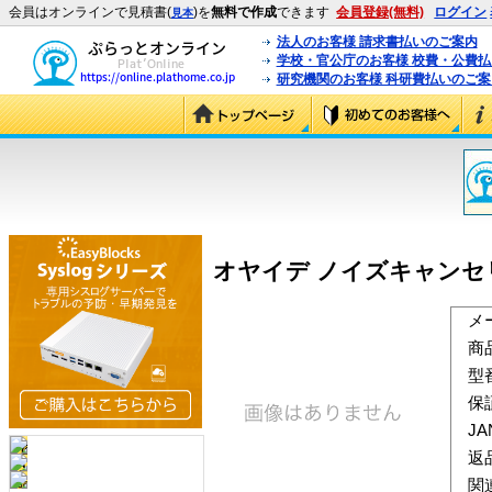
会員はオンラインで見積書(
)を
無料で作成
できます
会員登録(無料)
ログイン
見本
法人のお客様 請求書払いのご案内
学校・官公庁のお客様 校費・公費
研究機関のお客様 科研費払いのご案
オヤイデ ノイズキャンセリング
メ
商
型
保
J
返
関