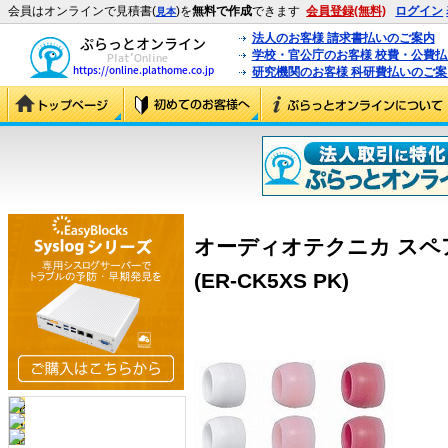
会員はオンラインで見積書(
)を
無料で作成
できます
会員登録(無料)
ログイン
見本
法人のお客様 請求書払いのご案内
学校・官公庁のお客様 校費・公費
研究機関のお客様 科研費払いのご案
オーディオテクニカ スペアイ
(ER-CK5XS PK)