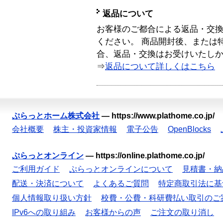
返品について
お客様のご都合による返品・交
ください。 商品開封後、または
合、返品・交換はお受けいたし
⇒
返品について詳しくはこちら
ぷらっとホーム株式会社
—
https://www.plathome.co.jp/
会社概要
株主・投資家情報
電子公告
OpenBlocks
ぷらっとオンライン
—
https://online.plathome.co.jp/
ご利用ガイド
ぷらっとオンラインについて
見積書・納
配送・決済について
よくあるご質問
特定商取引法に基
個人情報取り扱い方針
校費・公費・科研費払い取引のご
IPv6への取り組み
お客様からの声
ご注文の取り消し