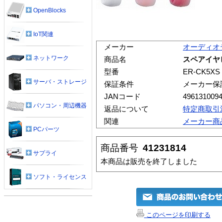
OpenBlocks
IoT関連
メーカー
オーディオ
ネットワーク
商品名
スペアイヤピー
型番
ER-CK5XS
サーバ・ストレージ
保証条件
メーカー保
JANコード
496131009
パソコン・周辺機器
返品について
特定商取引
関連
メーカー商
PCパーツ
商品番号
41231814
サプライ
本商品は販売を終了しました
ソフト・ライセンス
このページを印刷する