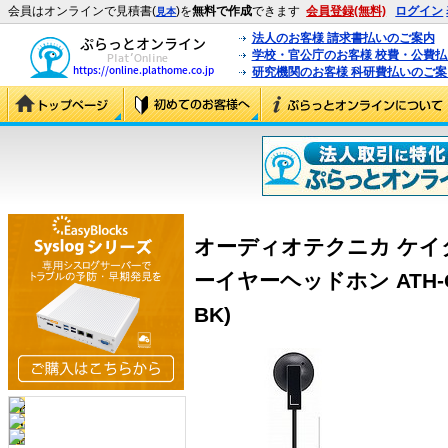
会員はオンラインで見積書(
)を
無料で作成
できます
会員登録(無料)
ログイン
見本
法人のお客様 請求書払いのご案内
学校・官公庁のお客様 校費・公費
研究機関のお客様 科研費払いのご案
オーディオテクニカ ケ
ーイヤーヘッドホン ATH-C10
BK)