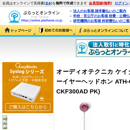
会員はオンラインで見積書(
)を
無料で作成
できます
会員登録(無料)
ログイン
見本
法人のお客様 請求書払いのご案内
学校・官公庁のお客様 校費・公費
研究機関のお客様 科研費払いのご案
オーディオテクニカ ケ
ーイヤーヘッドホン ATH-CKF
CKF300AD PK)