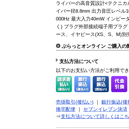
ライバーの高音質設計<テクニカル
イバー径8.8mm 出力音圧レベル10
000Hz 最大入力40mW インピ
く) プラグ外部接続端子用プラグ コ
ース、イヤピース(XS、S、M)別売
ぷらっとオンライン ご購入の
支払方法について
以下のお支払い方法がご利用で
売掛取引(後払い)
｜
銀行振込(後
換宅配便
｜
セブンイレブン決済
⇒
支払方法について詳しくはこ