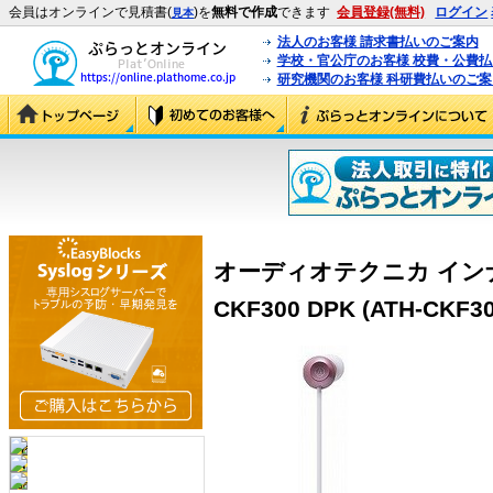
会員はオンラインで見積書(
)を
無料で作成
できます
会員登録(無料)
ログイン
見本
法人のお客様 請求書払いのご案内
学校・官公庁のお客様 校費・公費
研究機関のお客様 科研費払いのご案
オーディオテクニカ インナ
CKF300 DPK (ATH-CKF30