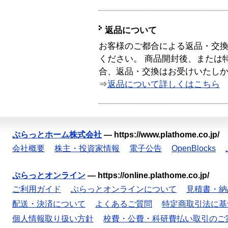
返品について
お客様のご都合による返品・交
ください。 商品開封後、または
合、返品・交換はお受けいたし
⇒
返品について詳しくはこちら
ぷらっとホーム株式会社
—
https://www.plathome.co.jp/
会社概要
株主・投資家情報
電子公告
OpenBlocks
ぷらっとオンライン
—
https://online.plathome.co.jp/
ご利用ガイド
ぷらっとオンラインについて
見積書・納
配送・決済について
よくあるご質問
特定商取引法に基
個人情報取り扱い方針
校費・公費・科研費払い取引のご