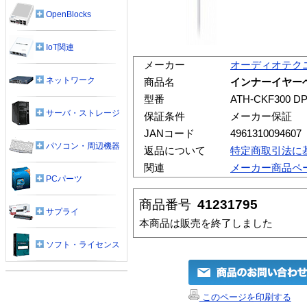
OpenBlocks
IoT関連
メーカー
オーディオテク
ネットワーク
商品名
インナーイヤーヘッ
型番
ATH-CKF300 D
サーバ・ストレージ
保証条件
メーカー保証
JANコード
4961310094607
パソコン・周辺機器
返品について
特定商取引法に
関連
メーカー商品ペ
PCパーツ
商品番号
41231795
サプライ
本商品は販売を終了しました
ソフト・ライセンス
このページを印刷する