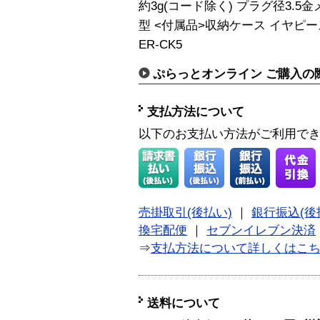
約3g(コード除く) プラグ径3.5
型 <付属品>収納ケース イヤピー
ER-CK5
ぷらっとオンライン ご購入の
支払方法について
以下のお支払い方法がご利用で
売掛取引(後払い)
｜
銀行振込(後
換宅配便
｜
セブンイレブン決済
⇒
支払方法について詳しくはこ
送料について