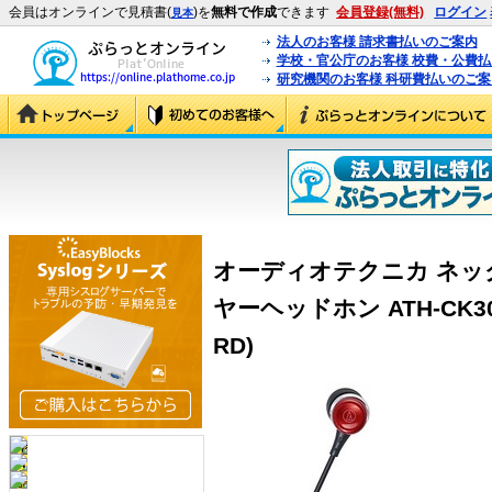
会員はオンラインで見積書(
)を
無料で作成
できます
会員登録(無料)
ログイン
見本
法人のお客様 請求書払いのご案内
学校・官公庁のお客様 校費・公費
研究機関のお客様 科研費払いのご案
オーディオテクニカ ネ
ヤーヘッドホン ATH-CK300
RD)