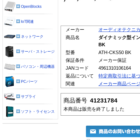
OpenBlocks
IoT関連
メーカー
オーディオテクニ
ネットワーク
商品名
ダイナミック型インナ
BK
サーバ・ストレージ
型番
ATH-CKS50 BK
保証条件
メーカー保証
パソコン・周辺機器
JANコード
4961310106164
返品について
特定商取引法に基
PCパーツ
関連
メーカー商品ペー
サプライ
商品番号
41231784
本商品は販売を終了しました
ソフト・ライセンス