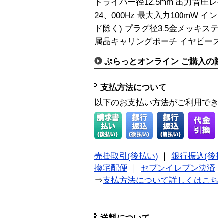
ドライバー径12.5mm 出力音圧レベ
24、000Hz 最大入力100mW 
ド除く) プラグ径3.5金メッキステレ
属品キャリングポーチ イヤピース(
ぷらっとオンライン ご購入の
支払方法について
以下のお支払い方法がご利用で
売掛取引(後払い)
｜
銀行振込(後
換宅配便
｜
セブンイレブン決済
⇒
支払方法について詳しくはこ
送料について