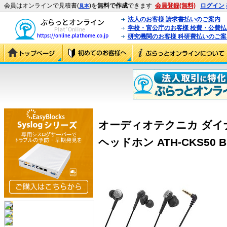
会員はオンラインで見積書(
)を
無料で作成
できます
会員登録(無料)
ログイン
見本
法人のお客様 請求書払いのご案内
学校・官公庁のお客様 校費・公費
研究機関のお客様 科研費払いのご案
オーディオテクニカ ダイ
ヘッドホン ATH-CKS50 BK 