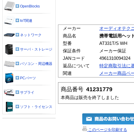
OpenBlocks
IoT関連
メーカー
オーディオテク
ネットワーク
商品名
携帯電話用ヘッドホ
型番
AT331T/S WH
サーバ・ストレージ
保証条件
メーカー保証
JANコード
4961310094324
パソコン・周辺機器
返品について
特定商取引法に
関連
メーカー商品ペ
PCパーツ
商品番号
41231779
サプライ
本商品は販売を終了しました
ソフト・ライセンス
このページを印刷する