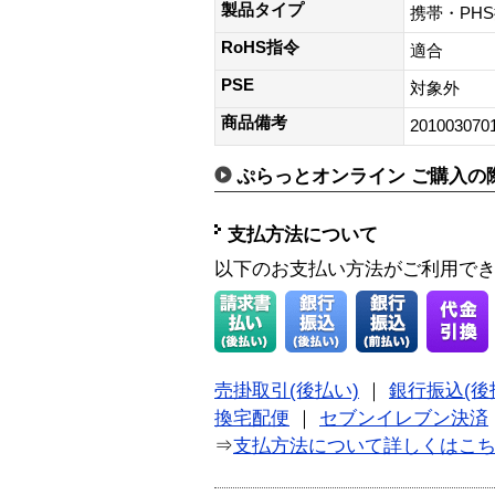
製品タイプ
携帯・PH
RoHS指令
適合
PSE
対象外
商品備考
201003070
ぷらっとオンライン ご購入の
支払方法について
以下のお支払い方法がご利用で
売掛取引(後払い)
｜
銀行振込(後
換宅配便
｜
セブンイレブン決済
⇒
支払方法について詳しくはこ