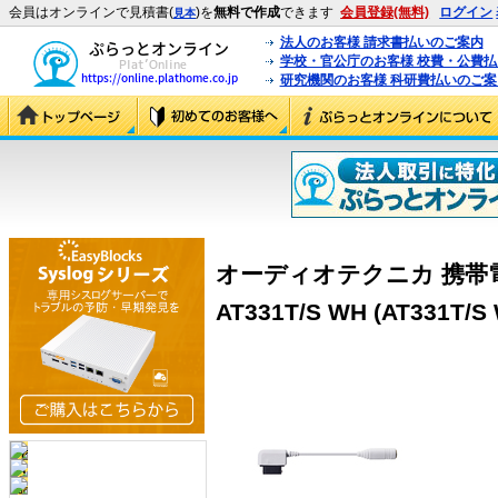
会員はオンラインで見積書(
)を
無料で作成
できます
会員登録(無料)
ログイン
見本
法人のお客様 請求書払いのご案内
学校・官公庁のお客様 校費・公費
研究機関のお客様 科研費払いのご案
オーディオテクニカ 携帯
AT331T/S WH (AT331T/S