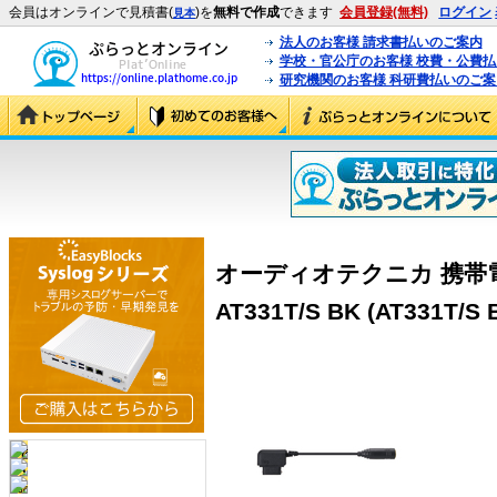
会員はオンラインで見積書(
)を
無料で作成
できます
会員登録(無料)
ログイン
見本
法人のお客様 請求書払いのご案内
学校・官公庁のお客様 校費・公費
研究機関のお客様 科研費払いのご案
オーディオテクニカ 携帯
AT331T/S BK (AT331T/S 