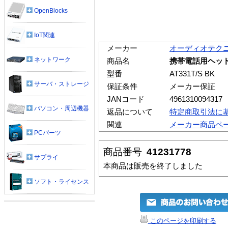
OpenBlocks
IoT関連
メーカー
オーディオテク
ネットワーク
商品名
携帯電話用ヘッドホ
型番
AT331T/S BK
サーバ・ストレージ
保証条件
メーカー保証
JANコード
4961310094317
パソコン・周辺機器
返品について
特定商取引法に
関連
メーカー商品ペ
PCパーツ
商品番号
41231778
サプライ
本商品は販売を終了しました
ソフト・ライセンス
このページを印刷する