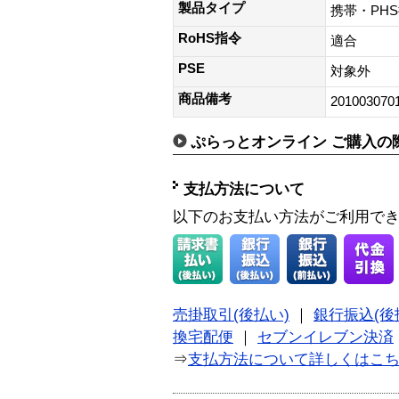
製品タイプ
携帯・PH
RoHS指令
適合
PSE
対象外
商品備考
201003070
ぷらっとオンライン ご購入の
支払方法について
以下のお支払い方法がご利用で
売掛取引(後払い)
｜
銀行振込(後
換宅配便
｜
セブンイレブン決済
⇒
支払方法について詳しくはこ