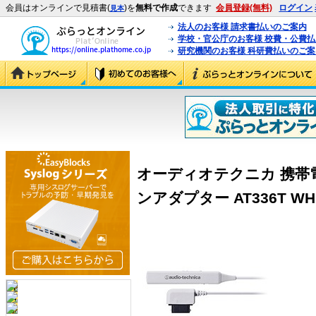
会員はオンラインで見積書(
)を
無料で作成
できます
会員登録(無料)
ログイン
見本
法人のお客様 請求書払いのご案内
学校・官公庁のお客様 校費・公費
研究機関のお客様 科研費払いのご案
オーディオテクニカ 携帯
ンアダプター AT336T WH (