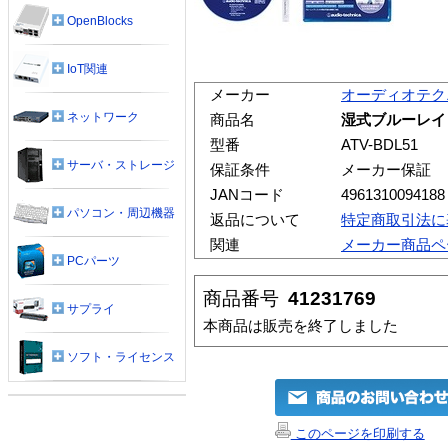
OpenBlocks
IoT関連
メーカー
オーディオテク
ネットワーク
商品名
湿式ブルーレイレ
型番
ATV-BDL51
サーバ・ストレージ
保証条件
メーカー保証
JANコード
4961310094188
パソコン・周辺機器
返品について
特定商取引法に
関連
メーカー商品ペ
PCパーツ
商品番号
41231769
サプライ
本商品は販売を終了しました
ソフト・ライセンス
このページを印刷する