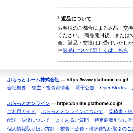
返品について
お客様のご都合による返品・交
ください。 商品開封後、または
合、返品・交換はお受けいたし
⇒
返品について詳しくはこちら
ぷらっとホーム株式会社
—
https://www.plathome.co.jp/
会社概要
株主・投資家情報
電子公告
OpenBlocks
ぷらっとオンライン
—
https://online.plathome.co.jp/
ご利用ガイド
ぷらっとオンラインについて
見積書・納
配送・決済について
よくあるご質問
特定商取引法に基
個人情報取り扱い方針
校費・公費・科研費払い取引のご