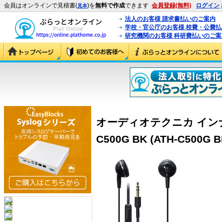
会員はオンラインで見積書(
)を
無料で作成
できます
会員登録(無料)
ログイン
見本
法人のお客様 請求書払いのご案内
学校・官公庁のお客様 校費・公費
研究機関のお客様 科研費払いのご案
オーディオテクニカ インナ
C500G BK (ATH-C500G B