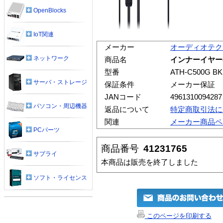
OpenBlocks
IoT関連
メーカー
オーディオテク
ネットワーク
商品名
インナーイヤーヘッ
型番
ATH-C500G BK
サーバ・ストレージ
保証条件
メーカー保証
JANコード
4961310094287
パソコン・周辺機器
返品について
特定商取引法に
関連
メーカー商品ペ
PCパーツ
商品番号
41231765
サプライ
本商品は販売を終了しました
ソフト・ライセンス
このページを印刷する