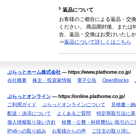
返品について
お客様のご都合による返品・交
ください。 商品開封後、または
合、返品・交換はお受けいたし
⇒
返品について詳しくはこちら
ぷらっとホーム株式会社
—
https://www.plathome.co.jp/
会社概要
株主・投資家情報
電子公告
OpenBlocks
ぷらっとオンライン
—
https://online.plathome.co.jp/
ご利用ガイド
ぷらっとオンラインについて
見積書・納
配送・決済について
よくあるご質問
特定商取引法に基
個人情報取り扱い方針
校費・公費・科研費払い取引のご
IPv6への取り組み
お客様からの声
ご注文の取り消し