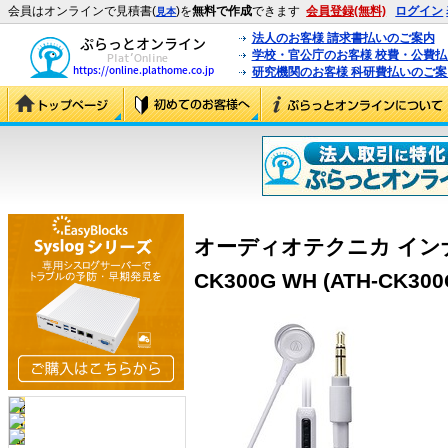
会員はオンラインで見積書(
)を
無料で作成
できます
会員登録(無料)
ログイン
見本
法人のお客様 請求書払いのご案内
学校・官公庁のお客様 校費・公費
研究機関のお客様 科研費払いのご案
オーディオテクニカ インナ
CK300G WH (ATH-CK300