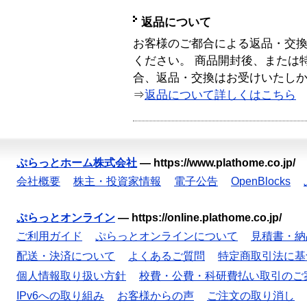
返品について
お客様のご都合による返品・交
ください。 商品開封後、または
合、返品・交換はお受けいたし
⇒
返品について詳しくはこちら
ぷらっとホーム株式会社
—
https://www.plathome.co.jp/
会社概要
株主・投資家情報
電子公告
OpenBlocks
ぷらっとオンライン
—
https://online.plathome.co.jp/
ご利用ガイド
ぷらっとオンラインについて
見積書・納
配送・決済について
よくあるご質問
特定商取引法に基
個人情報取り扱い方針
校費・公費・科研費払い取引のご
IPv6への取り組み
お客様からの声
ご注文の取り消し