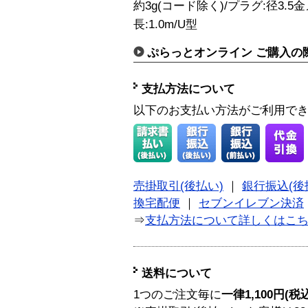
約3g(コード除く)/プラグ:径3.
長:1.0m/U型
ぷらっとオンライン ご購入の
支払方法について
以下のお支払い方法がご利用で
売掛取引(後払い)
｜
銀行振込(後
換宅配便
｜
セブンイレブン決済
⇒
支払方法について詳しくはこ
送料について
1つのご注文毎に
一律1,100円(税