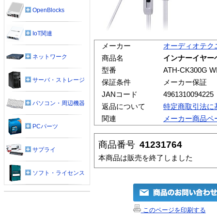
OpenBlocks
IoT関連
メーカー
オーディオテク
ネットワーク
商品名
インナーイヤーヘッ
型番
ATH-CK300G W
サーバ・ストレージ
保証条件
メーカー保証
JANコード
4961310094225
パソコン・周辺機器
返品について
特定商取引法に
関連
メーカー商品ペ
PCパーツ
商品番号
41231764
サプライ
本商品は販売を終了しました
ソフト・ライセンス
このページを印刷する