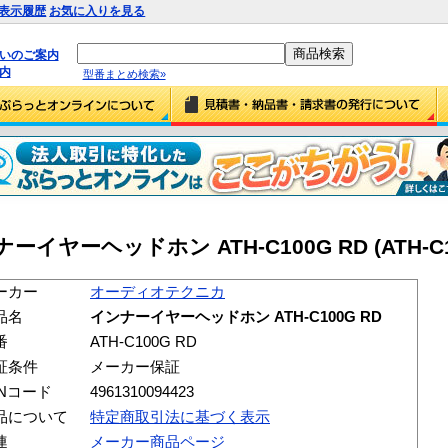
表示履歴
お気に入りを見る
払いのご案内
内
型番まとめ検索»
ーヘッドホン ATH-C100G RD (ATH-C10
ーカー
オーディオテクニカ
品名
インナーイヤーヘッドホン ATH-C100G RD
番
ATH-C100G RD
証条件
メーカー保証
ANコード
4961310094423
品について
特定商取引法に基づく表示
連
メーカー商品ページ