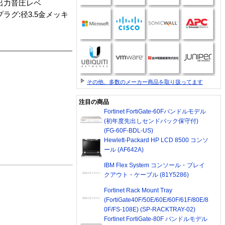
/出力音圧レベ
/プラグ:径3.5金メッキ
その他、多数のメーカー商品を取り扱ってます
注目の商品
Fortinet FortiGate-60Fバンドルモデル
(初年度先出しセンドバック保守付)
(FG-60F-BDL-US)
Hewlett-Packard HP LCD 8500 コンソ
ール (AF642A)
IBM Flex System コンソール・ブレイ
クアウト・ケーブル (81Y5286)
Fortinet Rack Mount Tray
(FortiGate40F/50E/60E/60F/61F/80E/8
0F/FS-108E) (SP-RACKTRAY-02)
Fortinet FortiGate-80F バンドルモデル