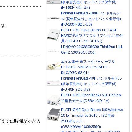
(初年度先出しセンドバック保守付)
(FG-80F-BDL-US)
Fortinet FortiGate-100F バンドルモデ
ル (初年度先出しセンドバック保守付)
(FG-100F-BDL-US)
ます。
PLAT'HOME OpenBlocks IoT FX1/E
H/W保守及びサブスクリプション1年付
属 (OBSFX1/E/D11/H1S1)
LENOVO 20X2SC8G00 ThinkPad L14
Gen2 (20X2SC8G00)
エイム電子 光ファイバーケーブル
DLC/DSC MM62.5 1m (AFP2-
DLC/DSC-62-01)
Fortinet FortiGate-40F バンドルモデル
(初年度先出しセンドバック保守付)
(FG-40F-BDL-US)
PLAT'HOME OpenBlocks A16 Debian
11搭載モデル (OBSA16/D11A)
PLAT'HOME OpenBlocks IX9 Windows
10 IoT Enterprise 2019 LTSC搭載
着までに時間がかかる
256GBモデル
(OBSIX9/W/L1809/256G)