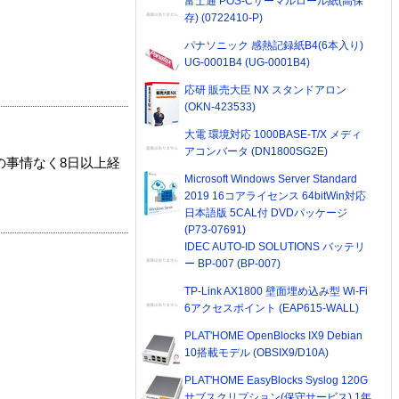
富士通 POS-Cサーマルロール紙(高保
存) (0722410-P)
パナソニック 感熱記録紙B4(6本入り)
UG-0001B4 (UG-0001B4)
応研 販売大臣 NX スタンドアロン
(OKN-423533)
大電 環境対応 1000BASE-T/X メディ
アコンバータ (DN1800SG2E)
の事情なく8日以上経
Microsoft Windows Server Standard
2019 16コアライセンス 64bitWin対応
日本語版 5CAL付 DVDパッケージ
(P73-07691)
IDEC AUTO-ID SOLUTIONS バッテリ
ー BP-007 (BP-007)
TP-Link AX1800 壁面埋め込み型 Wi-Fi
6アクセスポイント (EAP615-WALL)
PLAT'HOME OpenBlocks IX9 Debian
10搭載モデル (OBSIX9/D10A)
PLAT'HOME EasyBlocks Syslog 120G
サブスクリプション(保守サービス) 1年