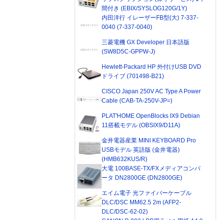
間付き (EBIX/SYSLOG120G/1Y)
内田洋行 イレーザーFB型(大) 7-337-
0040 (7-337-0040)
三菱電機 GX Developer 日本語版
(SW8D5C-GPPW-J)
Hewlett-Packard HP 外付けUSB DVD
ドライブ (701498-B21)
CISCO Japan 250V AC Type A Power
Cable (CAB-TA-250V-JP=)
PLAT'HOME OpenBlocks IX9 Debian
11搭載モデル (OBSIX9/D11A)
金井電器産業 MINI KEYBOARD Pro
USBモデル 英語版 (金井電器)
(HMB632KUS/R)
大電 100BASE-TX/FXメディアコンバ
ータ DN2800GE (DN2800GE)
エイム電子 光ファイバーケーブル
DLC/DSC MM62.5 2m (AFP2-
DLC/DSC-62-02)