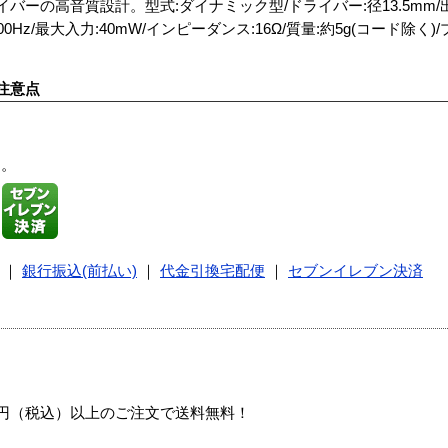
イバーの高音質設計。型式:ダイナミック型/ドライバー:径13.5mm
2000Hz/最大入力:40mW/インピーダンス:16Ω/質量:約5g(コード除く)
注意点
す。
｜
銀行振込(前払い)
｜
代金引換宅配便
｜
セブンイレブン決済
00円（税込）以上のご注文で送料無料！