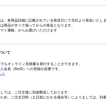
ては、各商品詳細に記載されている発送日にて当社より発送いたし
送は商品がすべて揃ってからの発送となります。
ヤマト運輸」からお選びいただけます
ついて
つでもオンライン見積書を発行することができます。
会員（BizID）への登録が必要です。
ちら
ましては、ご注文後に別途郵送しております。
のため、ご注文日時（土日祝にかかる場合等）によりましては、到