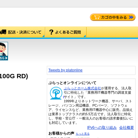
Tweets by platonline
0G RD)
ぷらっとオンラインについて
ぷらっとホーム株式会社
が運用する、法人取
引に特化した「業務用IT機器専門の調達支援
サイト」です。
1999年よりネットワーク機器、サーバ、スト
レージ、パソコン周辺機器、PCパーツ、ソフトウェ
ア、ライセンスなど、業務用IT機器中心に販売。品揃え
は業界トップクラスの約5.5万点です。法人取引に特化
し、学校・官公庁・一般法人のお客様の請求書後払いに
も対応しています。
IPv6への取り組み
会社概要
お客様からの声
もっと見る