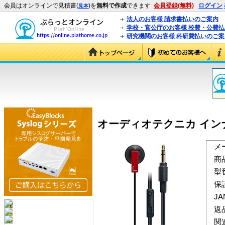
会員はオンラインで見積書(
)を
無料で作成
できます
会員登録(無料)
ログイン
見本
法人のお客様 請求書払いのご案内
学校・官公庁のお客様 校費・公費
研究機関のお客様 科研費払いのご案
オーディオテクニカ インナーイヤ
メ
商
型
保
J
返
関