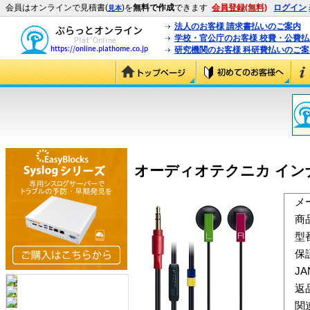
会員はオンラインで見積書(
)を
無料で作成
できます
会員登録(無料)
ログイン
見本
法人のお客様 請求書払いのご案内
学校・官公庁のお客様 校費・公費
研究機関のお客様 科研費払いのご案
オーディオテクニカ インナーイヤ
メ
商
型
保
J
返
関