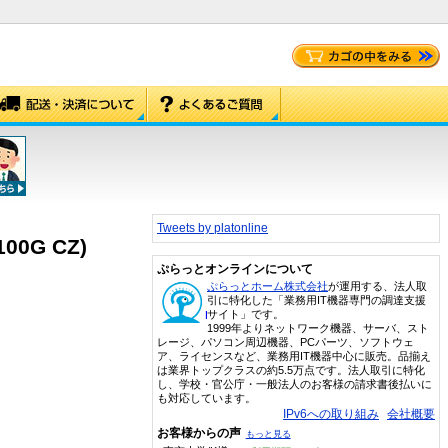
Tweets by platonline
0G CZ)
ぷらっとオンラインについて
ぷらっとホーム株式会社
が運用する、法人取
引に特化した「業務用IT機器専門の調達支援
サイト」です。
1999年よりネットワーク機器、サーバ、スト
レージ、パソコン周辺機器、PCパーツ、ソフトウェ
ア、ライセンスなど、業務用IT機器中心に販売。品揃え
は業界トップクラスの約5.5万点です。法人取引に特化
し、学校・官公庁・一般法人のお客様の請求書後払いに
も対応しています。
IPv6への取り組み
会社概要
お客様からの声
もっと見る