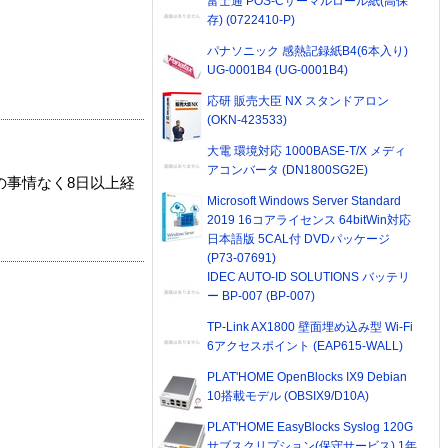
富士通 POS-Cサーマルロール紙(高保
存) (0722410-P)
パナソニック 感熱記録紙B4(6本入り)
UG-0001B4 (UG-0001B4)
応研 販売大臣 NX スタンドアロン
(OKN-423533)
大電 環境対応 1000BASE-T/X メディ
アコンバータ (DN1800SG2E)
の事情なく8日以上経
Microsoft Windows Server Standard
2019 16コアライセンス 64bitWin対応
日本語版 5CAL付 DVDパッケージ
(P73-07691)
IDEC AUTO-ID SOLUTIONS バッテリ
ー BP-007 (BP-007)
TP-Link AX1800 壁面埋め込み型 Wi-Fi
6アクセスポイント (EAP615-WALL)
PLAT'HOME OpenBlocks IX9 Debian
10搭載モデル (OBSIX9/D10A)
PLAT'HOME EasyBlocks Syslog 120G
サブスクリプション(保守サービス) 1年