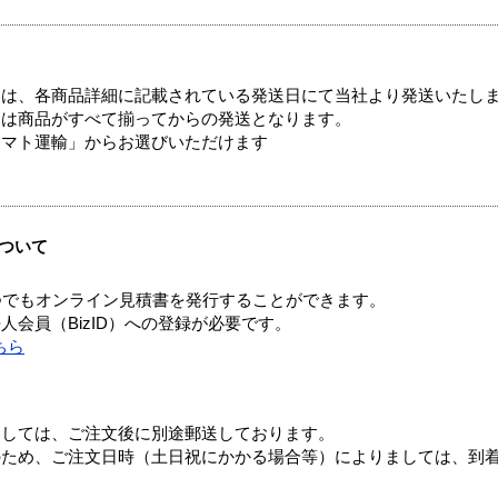
ては、各商品詳細に記載されている発送日にて当社より発送いたし
送は商品がすべて揃ってからの発送となります。
ヤマト運輸」からお選びいただけます
ついて
つでもオンライン見積書を発行することができます。
会員（BizID）への登録が必要です。
ちら
ましては、ご注文後に別途郵送しております。
のため、ご注文日時（土日祝にかかる場合等）によりましては、到