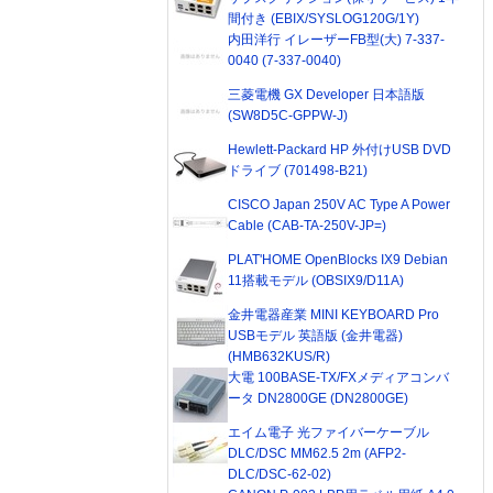
間付き (EBIX/SYSLOG120G/1Y)
内田洋行 イレーザーFB型(大) 7-337-
0040 (7-337-0040)
三菱電機 GX Developer 日本語版
(SW8D5C-GPPW-J)
Hewlett-Packard HP 外付けUSB DVD
ドライブ (701498-B21)
CISCO Japan 250V AC Type A Power
Cable (CAB-TA-250V-JP=)
PLAT'HOME OpenBlocks IX9 Debian
11搭載モデル (OBSIX9/D11A)
金井電器産業 MINI KEYBOARD Pro
USBモデル 英語版 (金井電器)
(HMB632KUS/R)
大電 100BASE-TX/FXメディアコンバ
ータ DN2800GE (DN2800GE)
エイム電子 光ファイバーケーブル
DLC/DSC MM62.5 2m (AFP2-
DLC/DSC-62-02)