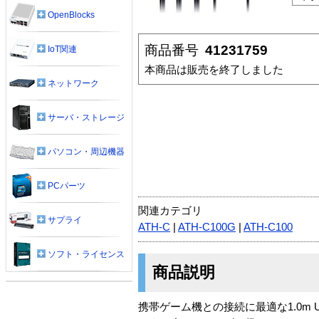
OpenBlocks
商品番号
41231759
IoT関連
本商品は販売を終了しました
ネットワーク
サーバ・ストレージ
パソコン・周辺機器
PCパーツ
関連カテゴリ
サプライ
ATH-C
|
ATH-C100G
|
ATH-C100
ソフト・ライセンス
商品説明
携帯ゲーム機との接続に最適な1.0