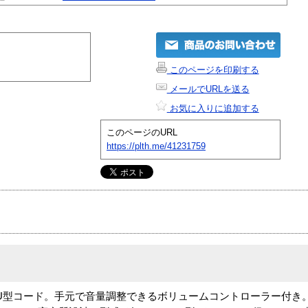
このページを印刷する
メールでURLを送る
お気に入りに追加する
このページのURL
https://plth.me/41231759
m U型コード。手元で音量調整できるボリュームコントローラー付き