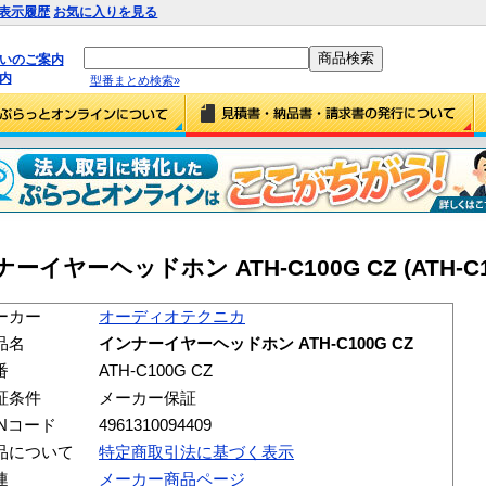
表示履歴
お気に入りを見る
払いのご案内
内
型番まとめ検索»
ーヘッドホン ATH-C100G CZ (ATH-C10
ーカー
オーディオテクニカ
品名
インナーイヤーヘッドホン ATH-C100G CZ
番
ATH-C100G CZ
証条件
メーカー保証
ANコード
4961310094409
品について
特定商取引法に基づく表示
連
メーカー商品ページ