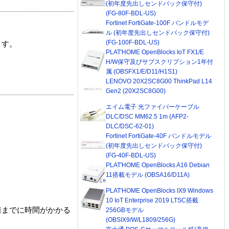
(初年度先出しセンドバック保守付)
(FG-80F-BDL-US)
Fortinet FortiGate-100F バンドルモデ
ル (初年度先出しセンドバック保守付)
(FG-100F-BDL-US)
ます。
PLAT'HOME OpenBlocks IoT FX1/E
H/W保守及びサブスクリプション1年付
属 (OBSFX1/E/D11/H1S1)
LENOVO 20X2SC8G00 ThinkPad L14
Gen2 (20X2SC8G00)
エイム電子 光ファイバーケーブル
DLC/DSC MM62.5 1m (AFP2-
DLC/DSC-62-01)
Fortinet FortiGate-40F バンドルモデル
(初年度先出しセンドバック保守付)
(FG-40F-BDL-US)
PLAT'HOME OpenBlocks A16 Debian
11搭載モデル (OBSA16/D11A)
PLAT'HOME OpenBlocks IX9 Windows
10 IoT Enterprise 2019 LTSC搭載
着までに時間がかかる
256GBモデル
(OBSIX9/W/L1809/256G)