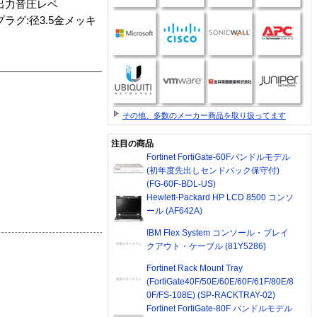
/出力音圧レベ
/プラグ:径3.5金メッキ
その他、多数のメーカー商品を取り扱ってます
注目の商品
Fortinet FortiGate-60Fバンドルモデル
(初年度先出しセンドバック保守付)
(FG-60F-BDL-US)
Hewlett-Packard HP LCD 8500 コンソ
ール (AF642A)
IBM Flex System コンソール・ブレイ
クアウト・ケーブル (81Y5286)
Fortinet Rack Mount Tray
(FortiGate40F/50E/60E/60F/61F/80E/8
0F/FS-108E) (SP-RACKTRAY-02)
Fortinet FortiGate-80F バンドルモデル