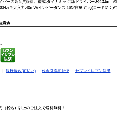
イバーの高音質設計。型式:ダイナミック型/ドライバー:径13.5mm
2000Hz/最大入力:40mW/インピーダンス:16Ω/質量:約5g(コード除く)
注意点
す。
｜
銀行振込(前払い)
｜
代金引換宅配便
｜
セブンイレブン決済
00円（税込）以上のご注文で送料無料！