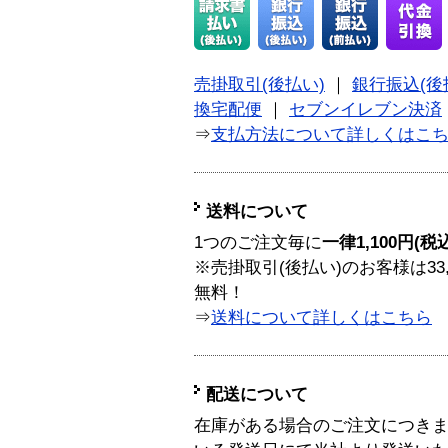
売掛取引(後払い)
｜
銀行振込(後
換宅配便
｜
セブンイレブン決済
⇒
支払方法について詳しくはこ
送料について
1つのご注文毎に
一律1,100円(税
※売掛取引(後払い)のお客様は33
無料！
⇒
送料について詳しくはこちら
配送について
在庫がある場合のご注文につき