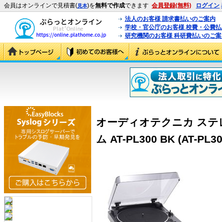
会員はオンラインで見積書(
)を
無料で作成
できます
会員登録(無料)
ログイン
見本
法人のお客様 請求書払いのご案内
学校・官公庁のお客様 校費・公費
研究機関のお客様 科研費払いのご案
オーディオテクニカ ス
ム AT-PL300 BK (AT-PL30