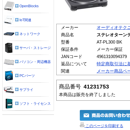
OpenBlocks
IoT関連
メーカー
オーディオテク
ネットワーク
商品名
ステレオターンテー
型番
AT-PL300 BK
サーバ・ストレージ
保証条件
メーカー保証
JANコード
4961310094379
パソコン・周辺機器
返品について
特定商取引法に
関連
メーカー商品ペ
PCパーツ
商品番号
41231753
サプライ
本商品は販売を終了しました
ソフト・ライセンス
このページを印刷する