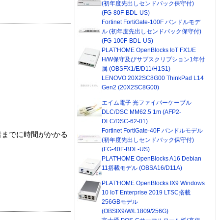
(初年度先出しセンドバック保守付)
(FG-80F-BDL-US)
Fortinet FortiGate-100F バンドルモデ
ル (初年度先出しセンドバック保守付)
(FG-100F-BDL-US)
PLAT'HOME OpenBlocks IoT FX1/E
H/W保守及びサブスクリプション1年付
属 (OBSFX1/E/D11/H1S1)
LENOVO 20X2SC8G00 ThinkPad L14
Gen2 (20X2SC8G00)
エイム電子 光ファイバーケーブル
DLC/DSC MM62.5 1m (AFP2-
DLC/DSC-62-01)
Fortinet FortiGate-40F バンドルモデル
着までに時間がかかる
(初年度先出しセンドバック保守付)
(FG-40F-BDL-US)
PLAT'HOME OpenBlocks A16 Debian
11搭載モデル (OBSA16/D11A)
PLAT'HOME OpenBlocks IX9 Windows
10 IoT Enterprise 2019 LTSC搭載
256GBモデル
(OBSIX9/W/L1809/256G)