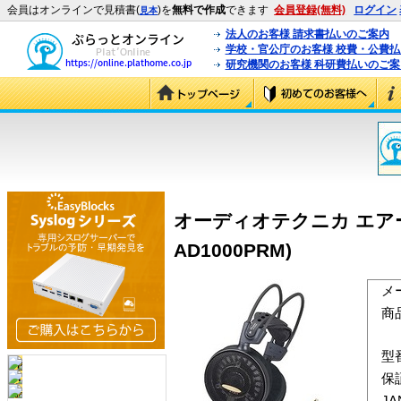
会員はオンラインで見積書(
)を
無料で作成
できます
会員登録(無料)
ログイン
見本
法人のお客様 請求書払いのご案内
学校・官公庁のお客様 校費・公費
研究機関のお客様 科研費払いのご案
オーディオテクニカ エアーダ
AD1000PRM)
メ
商
型
保
J