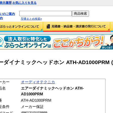
表示履歴
お気に入りを見る
払いのご案内
内
型番まとめ検索»
イナミックヘッドホン ATH-AD1000PRM (A
ーカー
オーディオテクニカ
品名
エアーダイナミックヘッドホン ATH-
AD1000PRM
番
ATH-AD1000PRM
証条件
メーカー保証
ANコード
4961310103989