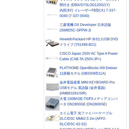
間付き (EBIX/SYSLOG120G/1Y)
内田洋行 イレーザーFB型(大) 7-337-
0040 (7-337-0040)
三菱電機 GX Developer 日本語版
(SW8D5C-GPPW-J)
Hewlett-Packard HP 外付けUSB DVD
ドライブ (701498-B21)
CISCO Japan 250V AC Type A Power
Cable (CAB-TA-250V-JP=)
PLAT'HOME OpenBlocks IX9 Debian
11搭載モデル (OBSIX9/D11A)
金井電器産業 MINI KEYBOARD Pro
USBモデル 英語版 (金井電器)
(HMB632KUS/R)
大電 100BASE-TX/FXメディアコンバ
ータ DN2800GE (DN2800GE)
エイム電子 光ファイバーケーブル
DLC/DSC MM62.5 2m (AFP2-
DLC/DSC-62-02)