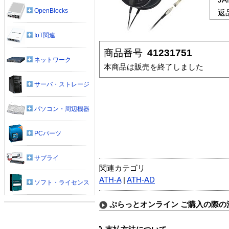
OpenBlocks
返
IoT関連
商品番号
41231751
ネットワーク
本商品は販売を終了しました
サーバ・ストレージ
パソコン・周辺機器
PCパーツ
サプライ
関連カテゴリ
ATH-A
|
ATH-AD
ソフト・ライセンス
ぷらっとオンライン ご購入の際の