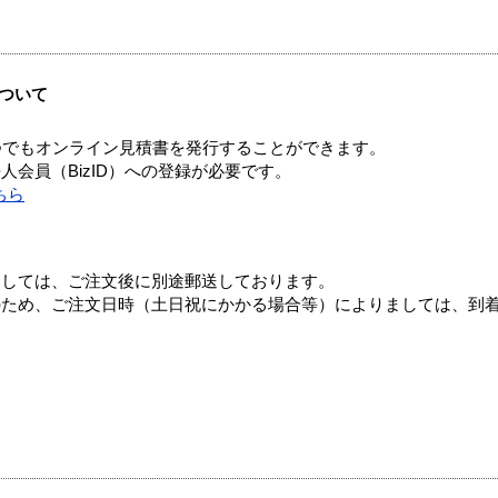
ついて
つでもオンライン見積書を発行することができます。
会員（BizID）への登録が必要です。
ちら
ましては、ご注文後に別途郵送しております。
のため、ご注文日時（土日祝にかかる場合等）によりましては、到