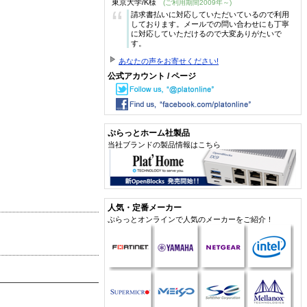
東京大学/K様
(ご利用期間2009年～)
“
請求書払いに対応していただいているので利用
しております。メールでの問い合わせにも丁寧
に対応していただけるので大変ありがたいで
す。
あなたの声をお寄せください!
公式アカウント / ページ
ぷらっとホーム社製品
当社ブランドの製品情報はこちら
人気・定番メーカー
ぷらっとオンラインで人気のメーカーをご紹介！