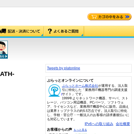
Tweets by platonline
TH-
ぷらっとオンラインについて
ぷらっとホーム株式会社
が運用する、法人取
引に特化した「業務用IT機器専門の調達支援
サイト」です。
1999年よりネットワーク機器、サーバ、スト
レージ、パソコン周辺機器、PCパーツ、ソフトウェ
ア、ライセンスなど、業務用IT機器中心に販売。品揃え
は業界トップクラスの約5.5万点です。法人取引に特化
し、学校・官公庁・一般法人のお客様の請求書後払いに
も対応しています。
IPv6への取り組み
会社概要
お客様からの声
もっと見る