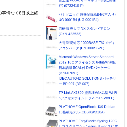
富士通 POS-Cサーマルロール紙(高保
存) (0722410-P)
の事情なく8日以上経
パナソニック 感熱記録紙B4(6本入り)
UG-0001B4 (UG-0001B4)
応研 販売大臣 NX スタンドアロン
(OKN-423533)
大電 環境対応 1000BASE-T/X メディ
アコンバータ (DN1800SG2E)
Microsoft Windows Server Standard
2019 16コアライセンス 64bitWin対応
日本語版 5CAL付 DVDパッケージ
(P73-07691)
IDEC AUTO-ID SOLUTIONS バッテリ
ー BP-007 (BP-007)
TP-Link AX1800 壁面埋め込み型 Wi-Fi
6アクセスポイント (EAP615-WALL)
PLAT'HOME OpenBlocks IX9 Debian
10搭載モデル (OBSIX9/D10A)
PLAT'HOME EasyBlocks Syslog 120G
サブスクリプション(保守サービス) 1年