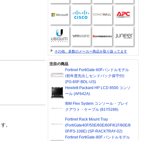
その他、多数のメーカー商品を取り扱ってます
注目の商品
Fortinet FortiGate-60Fバンドルモデル
(初年度先出しセンドバック保守付)
(FG-60F-BDL-US)
Hewlett-Packard HP LCD 8500 コンソ
ール (AF642A)
IBM Flex System コンソール・ブレイ
クアウト・ケーブル (81Y5286)
Fortinet Rack Mount Tray
ます。
(FortiGate40F/50E/60E/60F/61F/80E/8
0F/FS-108E) (SP-RACKTRAY-02)
Fortinet FortiGate-80F バンドルモデル