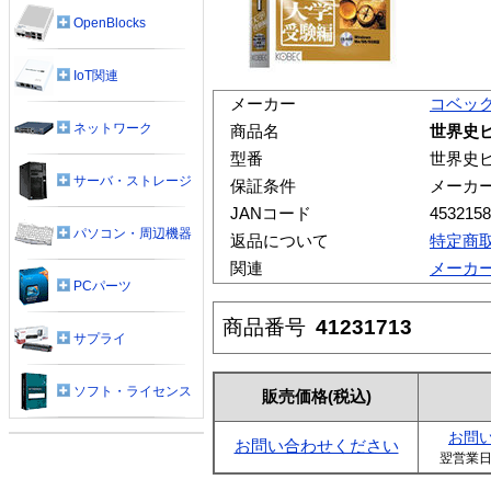
OpenBlocks
IoT関連
メーカー
コベッ
ネットワーク
商品名
世界史
型番
世界史
サーバ・ストレージ
保証条件
メーカ
JANコード
4532158
パソコン・周辺機器
返品について
特定商
関連
メーカ
PCパーツ
商品番号
41231713
サプライ
ソフト・ライセンス
販売価格
(税込)
お問
お問い合わせください
翌営業