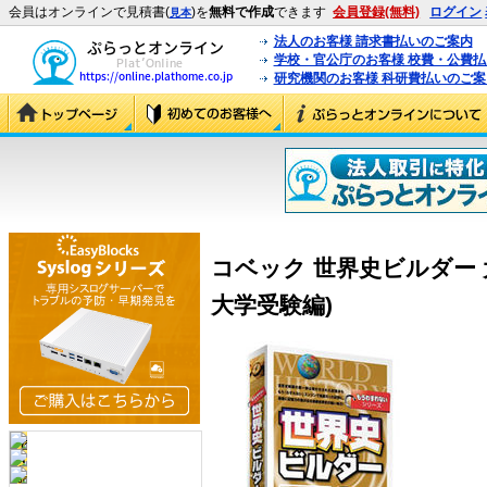
会員はオンラインで見積書(
)を
無料で作成
できます
会員登録(無料)
ログイン
見本
法人のお客様 請求書払いのご案内
学校・官公庁のお客様 校費・公費
研究機関のお客様 科研費払いのご案
コベック 世界史ビルダー 
大学受験編)