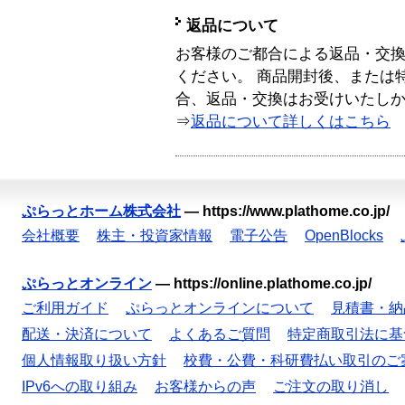
返品について
お客様のご都合による返品・交
ください。 商品開封後、または
合、返品・交換はお受けいたし
⇒
返品について詳しくはこちら
ぷらっとホーム株式会社
—
https://www.plathome.co.jp/
会社概要
株主・投資家情報
電子公告
OpenBlocks
ぷらっとオンライン
—
https://online.plathome.co.jp/
ご利用ガイド
ぷらっとオンラインについて
見積書・納
配送・決済について
よくあるご質問
特定商取引法に基
個人情報取り扱い方針
校費・公費・科研費払い取引のご
IPv6への取り組み
お客様からの声
ご注文の取り消し