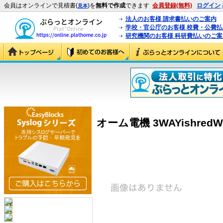
会員はオンラインで見積書(
)を
無料で作成
できます
会員登録(無料)
ログイン
見本
法人のお客様 請求書払いのご案内
学校・官公庁のお客様 校費・公費
研究機関のお客様 科研費払いのご案
オーム電機 3WAYishredWH