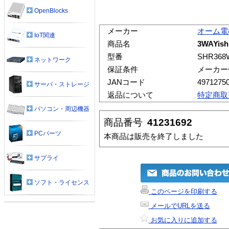
OpenBlocks
メーカー
オーム電
IoT関連
商品名
3WAYis
型番
SHR368
ネットワーク
保証条件
メーカー
JANコード
4971275
サーバ・ストレージ
返品について
特定商取
パソコン・周辺機器
商品番号
41231692
PCパーツ
本商品は販売を終了しました
サプライ
ソフト・ライセンス
このページを印刷する
メールでURLを送る
お気に入りに追加する