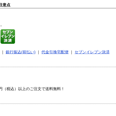
注意点
す。
｜
銀行振込(前払い)
｜
代金引換宅配便
｜
セブンイレブン決済
00円（税込）以上のご注文で送料無料！