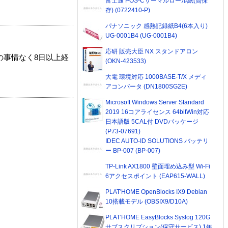
富士通 POS-Cサーマルロール紙(高保
存) (0722410-P)
パナソニック 感熱記録紙B4(6本入り)
UG-0001B4 (UG-0001B4)
応研 販売大臣 NX スタンドアロン
の事情なく8日以上経
(OKN-423533)
大電 環境対応 1000BASE-T/X メディ
アコンバータ (DN1800SG2E)
Microsoft Windows Server Standard
2019 16コアライセンス 64bitWin対応
日本語版 5CAL付 DVDパッケージ
(P73-07691)
IDEC AUTO-ID SOLUTIONS バッテリ
ー BP-007 (BP-007)
TP-Link AX1800 壁面埋め込み型 Wi-Fi
6アクセスポイント (EAP615-WALL)
PLAT'HOME OpenBlocks IX9 Debian
10搭載モデル (OBSIX9/D10A)
PLAT'HOME EasyBlocks Syslog 120G
サブスクリプション(保守サービス) 1年