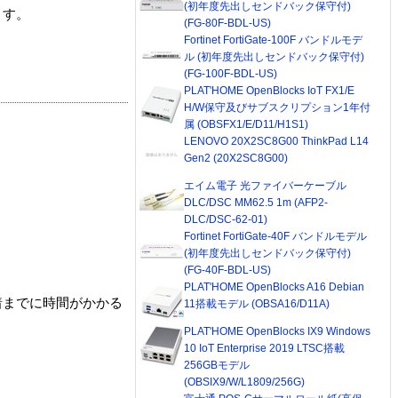
(初年度先出しセンドバック保守付)
ます。
(FG-80F-BDL-US)
Fortinet FortiGate-100F バンドルモデ
ル (初年度先出しセンドバック保守付)
(FG-100F-BDL-US)
PLAT'HOME OpenBlocks IoT FX1/E
H/W保守及びサブスクリプション1年付
属 (OBSFX1/E/D11/H1S1)
LENOVO 20X2SC8G00 ThinkPad L14
Gen2 (20X2SC8G00)
エイム電子 光ファイバーケーブル
DLC/DSC MM62.5 1m (AFP2-
DLC/DSC-62-01)
Fortinet FortiGate-40F バンドルモデル
(初年度先出しセンドバック保守付)
(FG-40F-BDL-US)
PLAT'HOME OpenBlocks A16 Debian
着までに時間がかかる
11搭載モデル (OBSA16/D11A)
PLAT'HOME OpenBlocks IX9 Windows
10 IoT Enterprise 2019 LTSC搭載
256GBモデル
(OBSIX9/W/L1809/256G)