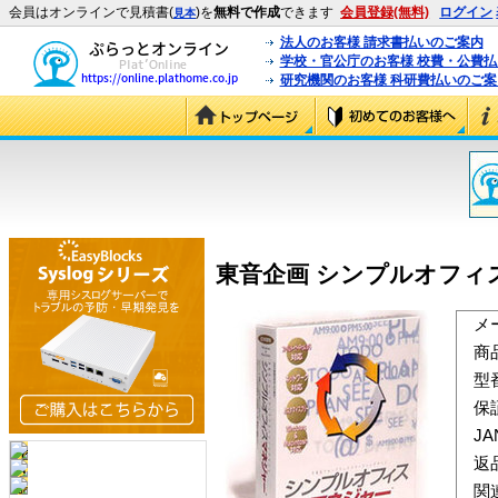
会員はオンラインで見積書(
)を
無料で作成
できます
会員登録(無料)
ログイン
見本
法人のお客様 請求書払いのご案内
学校・官公庁のお客様 校費・公費
研究機関のお客様 科研費払いのご案
東音企画 シンプルオフィ
メ
商
型
保
J
返
関