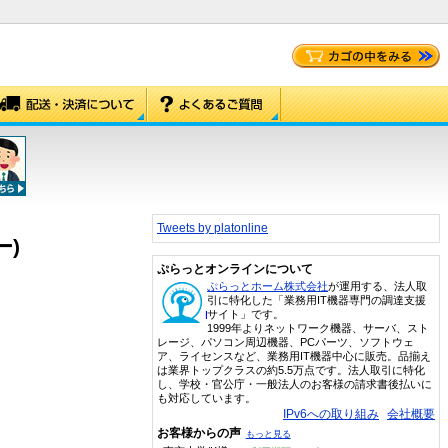
Tweets by platonline
)
ぷらっとオンラインについて
ぷらっとホーム株式会社
が運用する、法人取
引に特化した「業務用IT機器専門の調達支援
サイト」です。
1999年よりネットワーク機器、サーバ、スト
レージ、パソコン周辺機器、PCパーツ、ソフトウェ
ア、ライセンスなど、業務用IT機器中心に販売。品揃え
は業界トップクラスの約5.5万点です。法人取引に特化
し、学校・官公庁・一般法人のお客様の請求書後払いに
も対応しています。
IPv6への取り組み
会社概要
お客様からの声
もっと見る