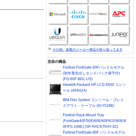
その他、多数のメーカー商品を取り扱ってます
注目の商品
Fortinet FortiGate-60Fバンドルモデル
(初年度先出しセンドバック保守付)
(FG-60F-BDL-US)
Hewlett-Packard HP LCD 8500 コンソ
ール (AF642A)
IBM Flex System コンソール・ブレイ
クアウト・ケーブル (81Y5286)
Fortinet Rack Mount Tray
(FortiGate40F/50E/60E/60F/61F/80E/8
0F/FS-108E) (SP-RACKTRAY-02)
Fortinet FortiGate-80F バンドルモデル