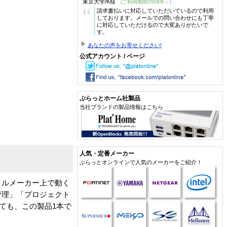
東京大学/K様
(ご利用期間2009年～)
“
請求書払いに対応していただいているので利用
しております。メールでの問い合わせにも丁寧
に対応していただけるので大変ありがたいで
す。
あなたの声をお寄せください!
公式アカウント / ページ
ぷらっとホーム社製品
当社ブランドの製品情報はこちら
人気・定番メーカー
ぷらっとオンラインで人気のメーカーをご紹介！
イルメーカー上で動く
管理」「プロジェクト
ても、この製品1本で