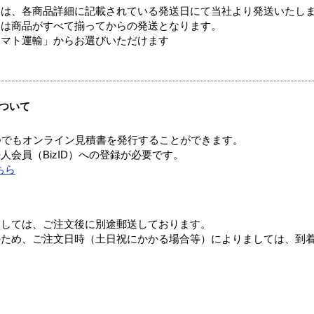
ては、各商品詳細に記載されている発送日にて当社より発送いたし
送は商品がすべて揃ってからの発送となります。
ヤマト運輸」からお選びいただけます
ついて
つでもオンライン見積書を発行することができます。
会員（BizID）への登録が必要です。
ちら
ましては、ご注文後に別途郵送しております。
のため、ご注文日時（土日祝にかかる場合等）によりましては、到