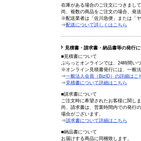
在庫がある場合のご注文につきまし
尚、複数の商品をご注文の場合、発
※配送業者は「佐川急便」または「
⇒
配送について詳しくはこちら
見積書・請求書・納品書等の発行に
■見積書について
ぷらっとオンラインでは、24時間い
※オンライン見積書発行には、一般法人
⇒
一般法人会員（BizID）の詳細はこ
⇒
見積書について詳細はこちら
■請求書について
ご注文時に希望されたお客様に関し
尚、請求書は、営業時間内での発行
場合がございます。
⇒
請求書について詳細はこちら
■納品書について
お届けする商品に同梱致します。