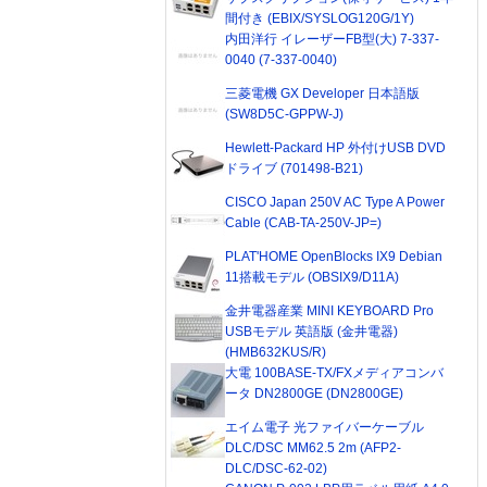
間付き (EBIX/SYSLOG120G/1Y)
内田洋行 イレーザーFB型(大) 7-337-
0040 (7-337-0040)
三菱電機 GX Developer 日本語版
(SW8D5C-GPPW-J)
Hewlett-Packard HP 外付けUSB DVD
ドライブ (701498-B21)
CISCO Japan 250V AC Type A Power
Cable (CAB-TA-250V-JP=)
PLAT'HOME OpenBlocks IX9 Debian
11搭載モデル (OBSIX9/D11A)
金井電器産業 MINI KEYBOARD Pro
USBモデル 英語版 (金井電器)
(HMB632KUS/R)
大電 100BASE-TX/FXメディアコンバ
ータ DN2800GE (DN2800GE)
エイム電子 光ファイバーケーブル
DLC/DSC MM62.5 2m (AFP2-
DLC/DSC-62-02)