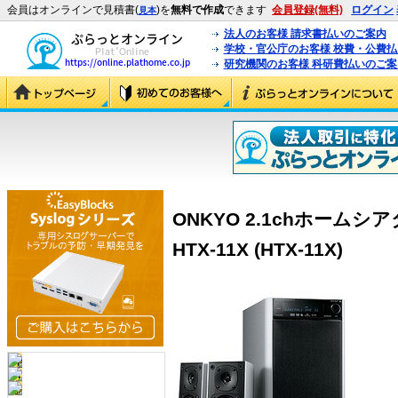
会員はオンラインで見積書(
)を
無料で作成
できます
会員登録(無料)
ログイン
見本
法人のお客様 請求書払いのご案内
学校・官公庁のお客様 校費・公費
研究機関のお客様 科研費払いのご案
ONKYO 2.1chホーム
HTX-11X (HTX-11X)