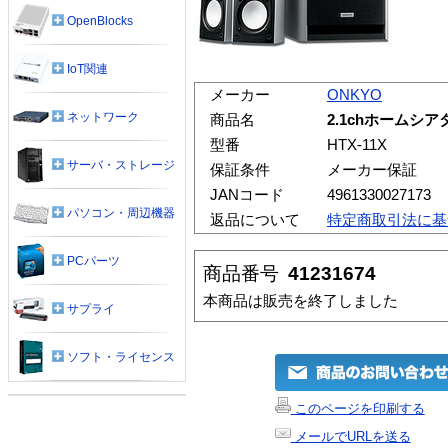
OpenBlocks
IoT関連
メーカー
ONKYO
ネットワーク
商品名
2.1chホームシア
型番
HTX-11X
サーバ・ストレージ
保証条件
メーカー保証
JANコード
4961330027173
パソコン・周辺機器
返品について
特定商取引法に基
PCパーツ
商品番号
41231674
本商品は販売を終了しました
サプライ
ソフト・ライセンス
このページを印刷する
メールでURLを送る