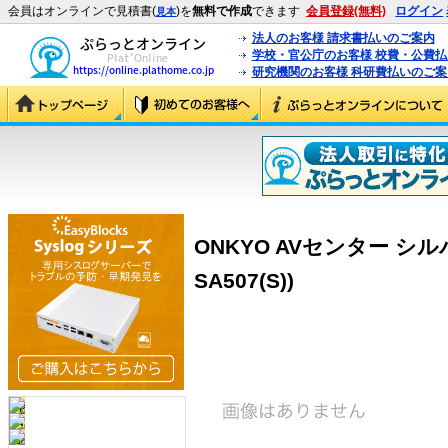
会員はオンラインで見積書(
)を
無料で作成
できます
会員登録(無料)
ログイン
見本
法人のお客様 請求書払いのご案内
学校・官公庁のお客様 校費・公費
研究機関のお客様 科研費払いのご案
ONKYO AVセンター シルバー 
SA507(S))