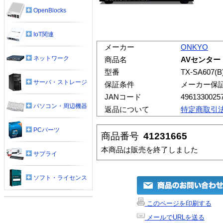
OpenBlocks
IoT関連
メーカー
ONKYO
ネットワーク
商品名
AVセンター ブ
型番
TX-SA607(B
サーバ・ストレージ
保証条件
メーカー保
JANコード
4961330025
パソコン・周辺機器
返品について
特定商取引
PCパーツ
商品番号
41231665
本商品は販売を終了しました
サプライ
ソフト・ライセンス
このページを印刷する
メールでURLを送る