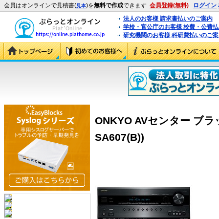
会員はオンラインで見積書(
)を
無料で作成
できます
会員登録(無料)
ログイン
見本
法人のお客様 請求書払いのご案内
学校・官公庁のお客様 校費・公費
研究機関のお客様 科研費払いのご案
ONKYO AVセンター ブラック 
SA607(B))