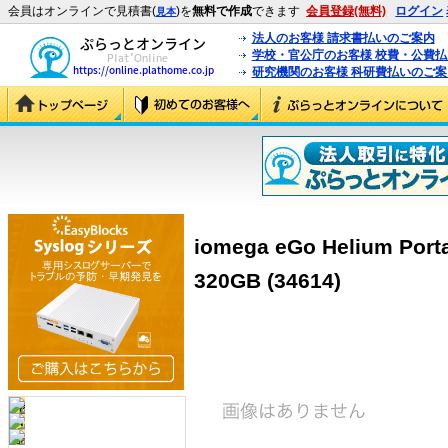
会員はオンラインで見積書(
)を
無料で作成
できます
会員登録(無料)
ログイン
見本
法人のお客様 請求書払いのご案内
学校・官公庁のお客様 校費・公費
研究機関のお客様 科研費払いのご案
iomega eGo Helium Porta
320GB (34614)