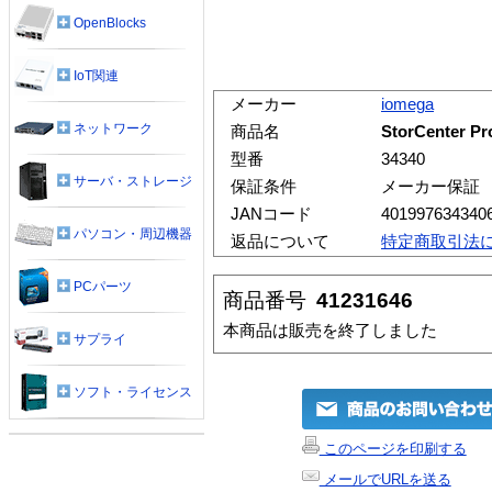
OpenBlocks
IoT関連
メーカー
iomega
ネットワーク
商品名
StorCenter Pr
型番
34340
サーバ・ストレージ
保証条件
メーカー保証
JANコード
401997634340
パソコン・周辺機器
返品について
特定商取引法
PCパーツ
商品番号
41231646
本商品は販売を終了しました
サプライ
ソフト・ライセンス
このページを印刷する
メールでURLを送る