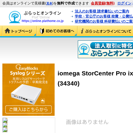
会員はオンラインで見積書(
)を
無料で作成
できます
会員登録(無料)
ログイン
見本
法人のお客様 請求書払いのご案内
学校・官公庁のお客様 校費・公費
研究機関のお客様 科研費払いのご案
iomega StorCenter Pro i
(34340)