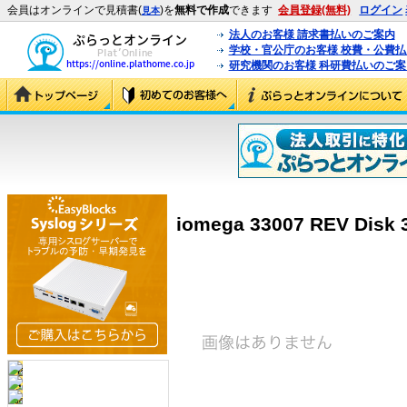
会員はオンラインで見積書(
)を
無料で作成
できます
会員登録(無料)
ログイン
見本
法人のお客様 請求書払いのご案内
学校・官公庁のお客様 校費・公費
研究機関のお客様 科研費払いのご案
iomega 33007 REV Disk 