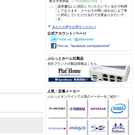
東京大学/K様
(ご利用期間2009年～)
“
請求書払いに対応していただいているので利用
しております。メールでの問い合わせにも丁寧
に対応していただけるので大変ありがたいで
す。
あなたの声をお寄せください!
公式アカウント / ページ
ぷらっとホーム社製品
当社ブランドの製品情報はこちら
人気・定番メーカー
ぷらっとオンラインで人気のメーカーをご紹介！