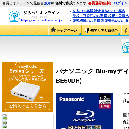
会員はオンラインで見積書(
)を
無料で作成
できます
会員登録(無料)
ログイン
見本
法人のお客様 請求書払いのご案内
学校・官公庁のお客様 校費・公費
研究機関のお客様 科研費払いのご案
パナソニック Blu-rayディ
BE50DH)
メ
商
型
保
J