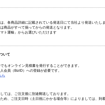
ては、各商品詳細に記載されている発送日にて当社より発送いたし
送は商品がすべて揃ってからの発送となります。
ヤマト運輸」からお選びいただけます
ついて
つでもオンライン見積書を発行することができます。
会員（BizID）への登録が必要です。
ちら
ましては、ご注文後に別途郵送しております。
のため、ご注文日時（土日祝にかかる場合等）によりましては、到