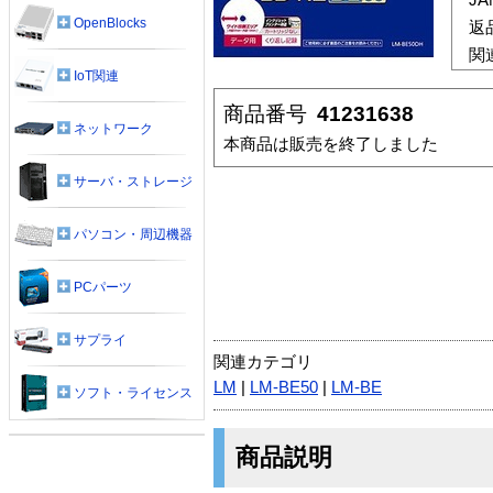
OpenBlocks
返
関
IoT関連
商品番号
41231638
ネットワーク
本商品は販売を終了しました
サーバ・ストレージ
パソコン・周辺機器
PCパーツ
サプライ
関連カテゴリ
LM
|
LM-BE50
|
LM-BE
ソフト・ライセンス
商品説明