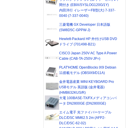
間付き (EBIX/SYSLOG120G/1Y)
内田洋行 イレーザーFB型(大) 7-337-
0040 (7-337-0040)
三菱電機 GX Developer 日本語版
(SW8D5C-GPPW-J)
Hewlett-Packard HP 外付けUSB DVD
ドライブ (701498-B21)
CISCO Japan 250V AC Type A Power
Cable (CAB-TA-250V-JP=)
PLAT'HOME OpenBlocks IX9 Debian
11搭載モデル (OBSIX9/D11A)
金井電器産業 MINI KEYBOARD Pro
USBモデル 英語版 (金井電器)
(HMB632KUS/R)
大電 100BASE-TX/FXメディアコンバ
ータ DN2800GE (DN2800GE)
エイム電子 光ファイバーケーブル
DLC/DSC MM62.5 2m (AFP2-
DLC/DSC-62-02)