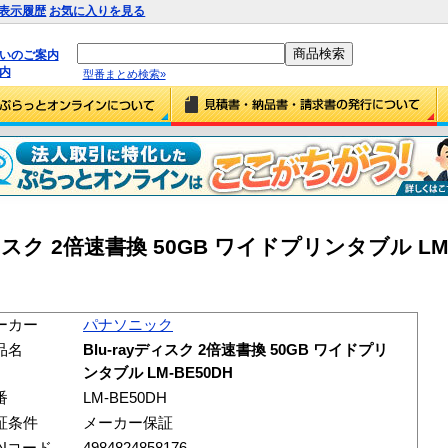
表示履歴
お気に入りを見る
払いのご案内
内
型番まとめ検索»
スク 2倍速書換 50GB ワイドプリンタブル LM-B
ーカー
パナソニック
品名
Blu-rayディスク 2倍速書換 50GB ワイドプリ
ンタブル LM-BE50DH
番
LM-BE50DH
証条件
メーカー保証
ANコード
4984824858176