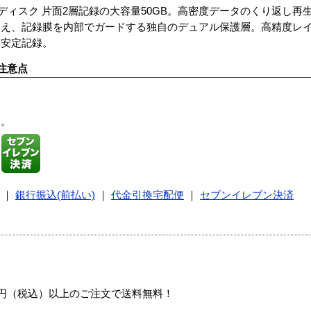
ayディスク 片面2層記録の大容量50GB。高密度データのくり返し
加え、記録膜を内部でガードする独自のデュアル保護層。高精度レ
い安定記録。
注意点
す。
｜
銀行振込(前払い)
｜
代金引換宅配便
｜
セブンイレブン決済
00円（税込）以上のご注文で送料無料！