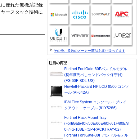
再生に優れた無機系記録
イヤースタック技術に
その他、多数のメーカー商品を取り扱ってます
注目の商品
Fortinet FortiGate-60Fバンドルモデル
(初年度先出しセンドバック保守付)
(FG-60F-BDL-US)
Hewlett-Packard HP LCD 8500 コンソ
ール (AF642A)
IBM Flex System コンソール・ブレイ
クアウト・ケーブル (81Y5286)
Fortinet Rack Mount Tray
(FortiGate40F/50E/60E/60F/61F/80E/8
0F/FS-108E) (SP-RACKTRAY-02)
Fortinet FortiGate-80F バンドルモデル