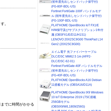
(初年度先出しセンドバック保守付)
(FG-80F-BDL-US)
Fortinet FortiGate-100F バンドルモデ
ル (初年度先出しセンドバック保守付)
(FG-100F-BDL-US)
ます。
PLAT'HOME OpenBlocks IoT FX1/E
H/W保守及びサブスクリプション1年付
属 (OBSFX1/E/D11/H1S1)
LENOVO 20X2SC8G00 ThinkPad L14
Gen2 (20X2SC8G00)
エイム電子 光ファイバーケーブル
DLC/DSC MM62.5 1m (AFP2-
DLC/DSC-62-01)
Fortinet FortiGate-40F バンドルモデル
(初年度先出しセンドバック保守付)
(FG-40F-BDL-US)
PLAT'HOME OpenBlocks A16 Debian
11搭載モデル (OBSA16/D11A)
PLAT'HOME OpenBlocks IX9 Windows
10 IoT Enterprise 2019 LTSC搭載
256GBモデル
着までに時間がかかる
(OBSIX9/W/L1809/256G)