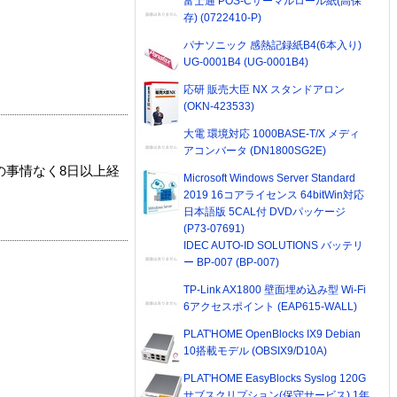
富士通 POS-Cサーマルロール紙(高保
存) (0722410-P)
パナソニック 感熱記録紙B4(6本入り)
UG-0001B4 (UG-0001B4)
応研 販売大臣 NX スタンドアロン
(OKN-423533)
大電 環境対応 1000BASE-T/X メディ
アコンバータ (DN1800SG2E)
の事情なく8日以上経
Microsoft Windows Server Standard
2019 16コアライセンス 64bitWin対応
日本語版 5CAL付 DVDパッケージ
(P73-07691)
IDEC AUTO-ID SOLUTIONS バッテリ
ー BP-007 (BP-007)
TP-Link AX1800 壁面埋め込み型 Wi-Fi
6アクセスポイント (EAP615-WALL)
PLAT'HOME OpenBlocks IX9 Debian
10搭載モデル (OBSIX9/D10A)
PLAT'HOME EasyBlocks Syslog 120G
サブスクリプション(保守サービス) 1年