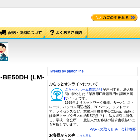
Tweets by platonline
E50DH (LM-
ぷらっとオンラインについて
ぷらっとホーム株式会社
が運用する、法人取
引に特化した「業務用IT機器専門の調達支援
サイト」です。
1999年よりネットワーク機器、サーバ、スト
レージ、パソコン周辺機器、PCパーツ、ソフトウェ
ア、ライセンスなど、業務用IT機器中心に販売。品揃え
は業界トップクラスの約5.5万点です。法人取引に特化
し、学校・官公庁・一般法人のお客様の請求書後払いに
も対応しています。
IPv6への取り組み
会社概要
お客様からの声
もっと見る