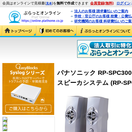
会員はオンラインで見積書(
)を
無料で作成
できます
会員登録(無料)
ログイン
見本
法人のお客様 請求書払いのご案内
学校・官公庁のお客様 校費・公費
研究機関のお客様 科研費払いのご案
パナソニック RP-SPC3
スピーカシステム (RP-SPC