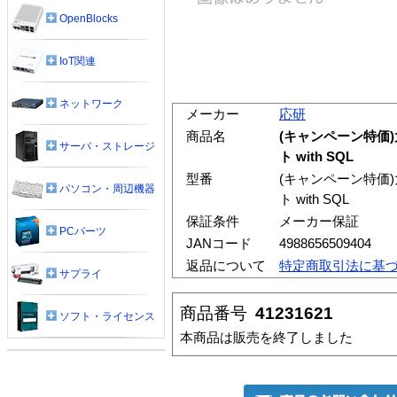
OpenBlocks
IoT関連
ネットワーク
メーカー
応研
商品名
(キャンペーン特価)大
サーバ・ストレージ
ト with SQL
型番
(キャンペーン特価)大
パソコン・周辺機器
ト with SQL
保証条件
メーカー保証
PCパーツ
JANコード
4988656509404
返品について
特定商取引法に基
サプライ
商品番号
41231621
ソフト・ライセンス
本商品は販売を終了しました