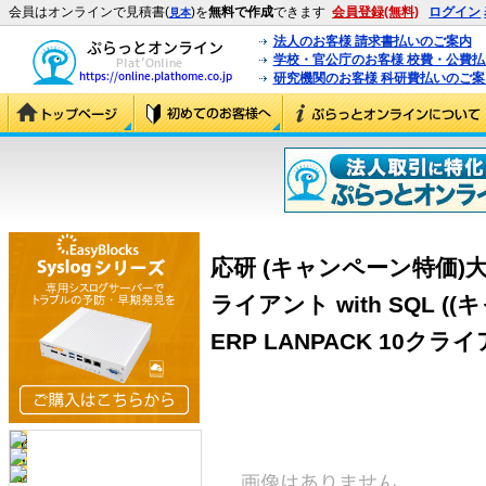
会員はオンラインで見積書(
)を
無料で作成
できます
会員登録(無料)
ログイン
見本
法人のお客様 請求書払いのご案内
学校・官公庁のお客様 校費・公費
研究機関のお客様 科研費払いのご案
応研 (キャンペーン特価)大臣N
ライアント with SQL 
ERP LANPACK 10クライア