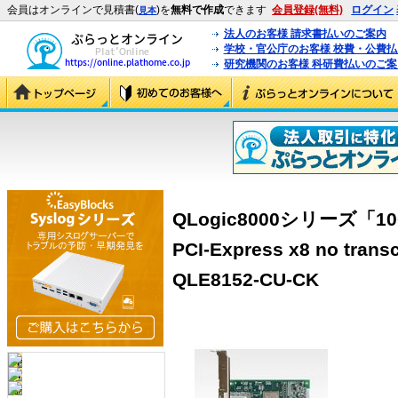
会員はオンラインで見積書(
)を
無料で作成
できます
会員登録(無料)
ログイン
見本
法人のお客様 請求書払いのご案内
学校・官公庁のお客様 校費・公費
研究機関のお客様 科研費払いのご案
QLogic8000シリーズ「10Gb
PCI-Express x8 no transc
QLE8152-CU-CK