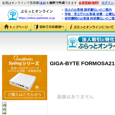
会員はオンラインで見積書(
)を
無料で作成
できます
会員登録(無料)
ログイン
見本
法人のお客様 請求書払いのご案内
学校・官公庁のお客様 校費・公費
研究機関のお客様 科研費払いのご案
GIGA-BYTE FORMOSA21 U