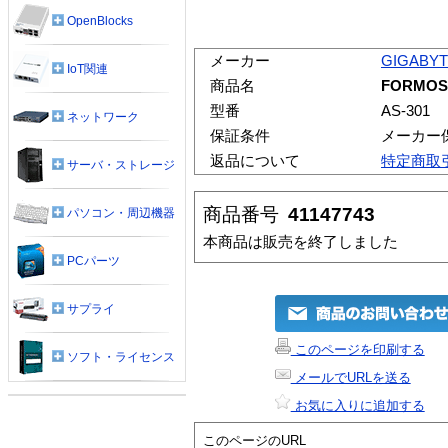
OpenBlocks
メーカー
GIGABY
IoT関連
商品名
FORMOSA
型番
AS-301
ネットワーク
保証条件
メーカー
返品について
特定商取
サーバ・ストレージ
商品番号
41147743
パソコン・周辺機器
本商品は販売を終了しました
PCパーツ
サプライ
このページを印刷する
ソフト・ライセンス
メールでURLを送る
お気に入りに追加する
このページのURL