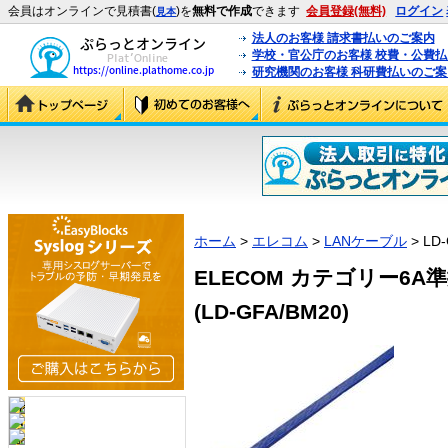
会員はオンラインで見積書(
)を
無料で作成
できます
会員登録(無料)
ログイン
見本
法人のお客様 請求書払いのご案内
学校・官公庁のお客様 校費・公費
研究機関のお客様 科研費払いのご案
ホーム
>
エレコム
>
LANケーブル
> LD
ELECOM カテゴリー6
(LD-GFA/BM20)