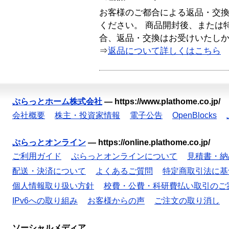
お客様のご都合による返品・交
ください。 商品開封後、または
合、返品・交換はお受けいたし
⇒
返品について詳しくはこちら
ぷらっとホーム株式会社
—
https://www.plathome.co.jp/
会社概要
株主・投資家情報
電子公告
OpenBlocks
ぷらっとオンライン
—
https://online.plathome.co.jp/
ご利用ガイド
ぷらっとオンラインについて
見積書・納
配送・決済について
よくあるご質問
特定商取引法に基
個人情報取り扱い方針
校費・公費・科研費払い取引のご
IPv6への取り組み
お客様からの声
ご注文の取り消し
ソーシャルメディア