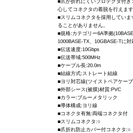
■爪が折れにくいプロテクタ付き
心してコネクタの着脱を行えま
■スリムコネクタを採用していま
ることがありません。
■規格:カテゴリー6A準拠(10BASE-T
1000BASE-TX、10GBASE-Tに対
■伝送速度:10Gbps
■伝送帯域:500MHz
■ケーブル長:20.0m
■結線方式:ストレート結線
■ヨリ対芯線(ツイストペアケーブル
■外部シース(被膜)材質:PVC
■カラー:ブルーメタリック
■導体構成:ヨリ線
■コネクタ有無:両端コネクタ付
■スリムコネクタ:○
■爪折れ防止カバー付コネクタ:○