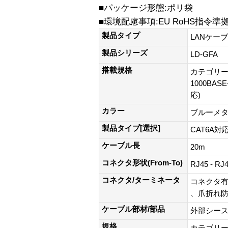
■パッケージ形態:ポリ袋
■環境配慮事項:EU RoHS指令準
製品タイプ
LANケー
製品シリーズ
LD-GFA
搭載規格
カテゴリー6A
1000BAS
応)
カラー
ブルーメ
製品タイプ[選択]
CAT6A対応
ケーブル長
20m
コネクタ形状(From-To)
RJ45 - RJ
コネクタ/ターミネータ
コネクタ有
、爪折れ防
ケーブル部材/部品
外部シース(
規格
カテゴリー6A