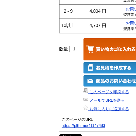
翌営業
お問
2 - 9
4,804
円
翌営業
お問
10以上
4,707
円
翌営業
数量
このページを印刷する
メールでURLを送る
お気に入りに追加する
このページのURL
https://plth.me/41147483