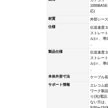
1000BAS
応)
材質
外部シース(
仕様
伝送速度:1
ストレート
ル):○ 
、
製品仕様
伝送速度:1
ストレート
ル):○ 
、
本体外形寸法
ケーブル長:
サポート情報
エレコム総
ワーク製品以外
り(光)電
ない方は、0
9:00〜19