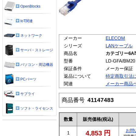
OpenBlocks
IoT関連
ネットワーク
メーカー
ELECOM
シリーズ
LANケーブル
サーバ・ストレージ
商品名
カテゴリー6A
型番
LD-GFA/BM20
パソコン・周辺機器
保証条件
メーカー保証
返品について
特定商取引法
PCパーツ
関連
メーカー商品
サプライ
商品番号
41147483
ソフト・ライセンス
数量
販売価格
(税込)
お問
4,853
円
1