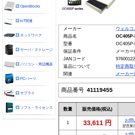
OpenBlocks
IoT関連
メーカー
ウェルコ
ネットワーク
商品名
OC405
型番
OC405P-
サーバ・ストレージ
保証条件
メーカー
JANコード
97600122
パソコン・周辺機器
返品について
特定商取
関連
メーカー
PCパーツ
商品番号
41119455
サプライ
ソフト・ライセンス
数量
販売価格
(税込)
お問
33,611
円
1
翌営業
お問