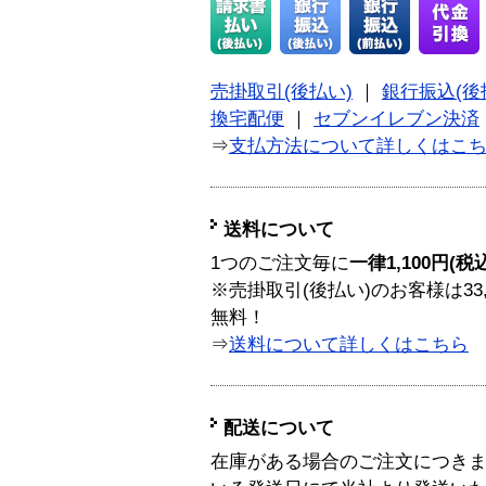
売掛取引(後払い)
｜
銀行振込(後
換宅配便
｜
セブンイレブン決済
⇒
支払方法について詳しくはこ
送料について
1つのご注文毎に
一律1,100円(税
※売掛取引(後払い)のお客様は33
無料！
⇒
送料について詳しくはこちら
配送について
在庫がある場合のご注文につき