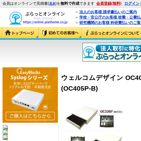
会員はオンラインで見積書(
)を
無料で作成
できます
会員登録(無料)
ログイン
見本
法人のお客様 請求書払いのご案内
学校・官公庁のお客様 校費・公費
研究機関のお客様 科研費払いのご案
ウェルコムデザイン OC40
(OC405P-B)