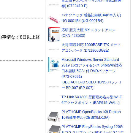
富士通 POS-Cサーマルロール紙(高保
存) (0722410-P)
パナソニック 感熱記録紙B4(6本入り)
UG-0001B4 (UG-0001B4)
応研 販売大臣 NX スタンドアロン
(OKN-423533)
の事情なく8日以上経
大電 環境対応 1000BASE-T/X メディ
アコンバータ (DN1800SG2E)
Microsoft Windows Server Standard
2019 16コアライセンス 64bitWin対応
日本語版 5CAL付 DVDパッケージ
(P73-07691)
IDEC AUTO-ID SOLUTIONS バッテリ
ー BP-007 (BP-007)
TP-Link AX1800 壁面埋め込み型 Wi-Fi
6アクセスポイント (EAP615-WALL)
PLAT'HOME OpenBlocks IX9 Debian
10搭載モデル (OBSIX9/D10A)
PLAT'HOME EasyBlocks Syslog 120G
サブスクリプション(保守サービス) 1年