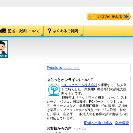
Tweets by platonline
ぷらっとオンラインについて
ぷらっとホーム株式会社
が運用する、法人取
引に特化した「業務用IT機器専門の調達支援
サイト」です。
1999年よりネットワーク機器、サーバ、スト
レージ、パソコン周辺機器、PCパーツ、ソフトウェ
ア、ライセンスなど、業務用IT機器中心に販売。品揃え
は業界トップクラスの約5.5万点です。法人取引に特化
し、学校・官公庁・一般法人のお客様の請求書後払いに
も対応しています。
IPv6への取り組み
会社概要
お客様からの声
もっと見る