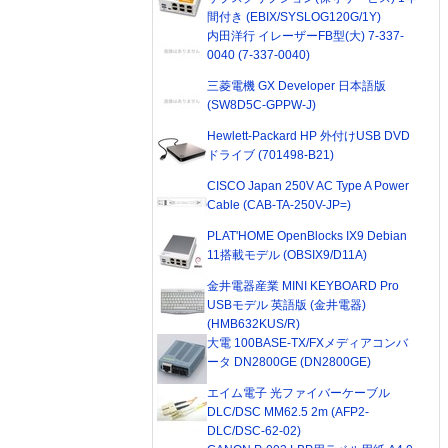
間付き (EBIX/SYSLOG120G/1Y)
内田洋行 イレーザーFB型(大) 7-337-
0040 (7-337-0040)
三菱電機 GX Developer 日本語版
(SW8D5C-GPPW-J)
Hewlett-Packard HP 外付けUSB DVD
ドライブ (701498-B21)
CISCO Japan 250V AC Type A Power
Cable (CAB-TA-250V-JP=)
PLAT'HOME OpenBlocks IX9 Debian
11搭載モデル (OBSIX9/D11A)
金井電器産業 MINI KEYBOARD Pro
USBモデル 英語版 (金井電器)
(HMB632KUS/R)
大電 100BASE-TX/FXメディアコンバ
ータ DN2800GE (DN2800GE)
エイム電子 光ファイバーケーブル
DLC/DSC MM62.5 2m (AFP2-
DLC/DSC-62-02)