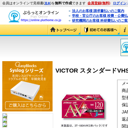
会員はオンラインで見積書(
)を
無料で作成
できます
会員登録(無料)
ログイン
見本
法人のお客様 請求書払いのご案内
学校・官公庁のお客様 校費・公費
研究機関のお客様 科研費払いのご案
VICTOR スタンダードVHS
メ
商
型
保
J
返
関