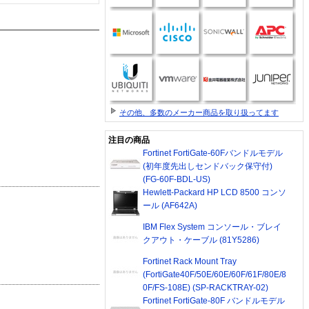
その他、多数のメーカー商品を取り扱ってます
注目の商品
Fortinet FortiGate-60Fバンドルモデル
(初年度先出しセンドバック保守付)
(FG-60F-BDL-US)
Hewlett-Packard HP LCD 8500 コンソ
ール (AF642A)
IBM Flex System コンソール・ブレイ
クアウト・ケーブル (81Y5286)
Fortinet Rack Mount Tray
(FortiGate40F/50E/60E/60F/61F/80E/8
0F/FS-108E) (SP-RACKTRAY-02)
Fortinet FortiGate-80F バンドルモデル