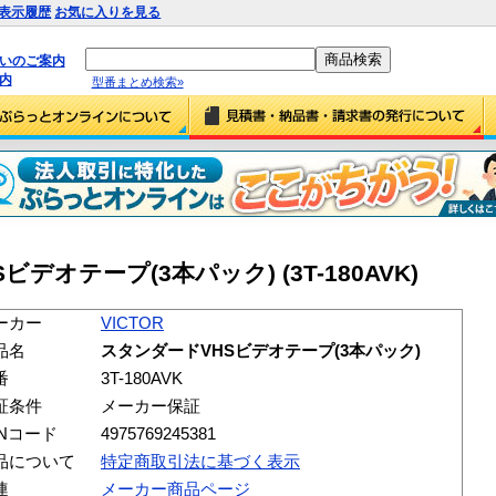
表示履歴
お気に入りを見る
払いのご案内
内
型番まとめ検索»
ビデオテープ(3本パック) (3T-180AVK)
ーカー
VICTOR
品名
スタンダードVHSビデオテープ(3本パック)
番
3T-180AVK
証条件
メーカー保証
ANコード
4975769245381
品について
特定商取引法に基づく表示
連
メーカー商品ページ