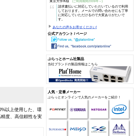
東京大学/K様
(ご利用期間2009年～)
“
請求書払いに対応していただいているので利用
しております。メールでの問い合わせにも丁寧
に対応していただけるので大変ありがたいで
す。
あなたの声をお寄せください!
公式アカウント / ページ
ぷらっとホーム社製品
当社ブランドの製品情報はこちら
人気・定番メーカー
ぷらっとオンラインで人気のメーカーをご紹介！
0%以上使用した、環
高精度、高信頼性を実