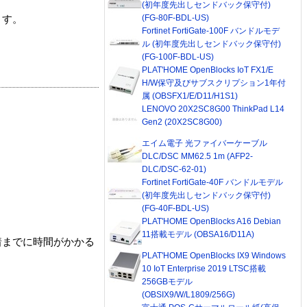
(初年度先出しセンドバック保守付)
(FG-80F-BDL-US)
ます。
Fortinet FortiGate-100F バンドルモデ
ル (初年度先出しセンドバック保守付)
(FG-100F-BDL-US)
PLAT'HOME OpenBlocks IoT FX1/E
H/W保守及びサブスクリプション1年付
属 (OBSFX1/E/D11/H1S1)
LENOVO 20X2SC8G00 ThinkPad L14
Gen2 (20X2SC8G00)
エイム電子 光ファイバーケーブル
DLC/DSC MM62.5 1m (AFP2-
DLC/DSC-62-01)
Fortinet FortiGate-40F バンドルモデル
(初年度先出しセンドバック保守付)
(FG-40F-BDL-US)
PLAT'HOME OpenBlocks A16 Debian
11搭載モデル (OBSA16/D11A)
着までに時間がかかる
PLAT'HOME OpenBlocks IX9 Windows
10 IoT Enterprise 2019 LTSC搭載
256GBモデル
(OBSIX9/W/L1809/256G)