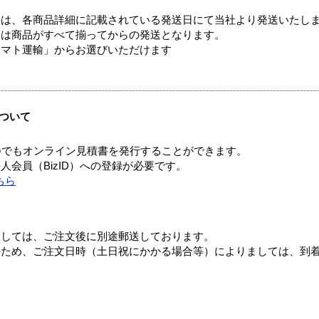
ては、各商品詳細に記載されている発送日にて当社より発送いたし
送は商品がすべて揃ってからの発送となります。
ヤマト運輸」からお選びいただけます
ついて
つでもオンライン見積書を発行することができます。
会員（BizID）への登録が必要です。
ちら
ましては、ご注文後に別途郵送しております。
のため、ご注文日時（土日祝にかかる場合等）によりましては、到