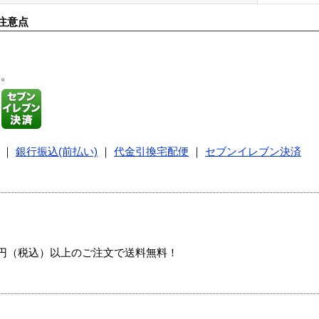
注意点
す。
｜
銀行振込(前払い)
｜
代金引換宅配便
｜
セブンイレブン決済
00円（税込）以上のご注文で送料無料！