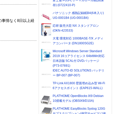
富士通 POS-Cサーマルロール紙(高保
存) (0722410-P)
パナソニック 感熱記録紙B4(6本入り)
UG-0001B4 (UG-0001B4)
の事情なく8日以上経
応研 販売大臣 NX スタンドアロン
(OKN-423533)
大電 環境対応 1000BASE-T/X メディ
アコンバータ (DN1800SG2E)
Microsoft Windows Server Standard
2019 16コアライセンス 64bitWin対応
日本語版 5CAL付 DVDパッケージ
(P73-07691)
IDEC AUTO-ID SOLUTIONS バッテリ
ー BP-007 (BP-007)
TP-Link AX1800 壁面埋め込み型 Wi-Fi
6アクセスポイント (EAP615-WALL)
PLAT'HOME OpenBlocks IX9 Debian
10搭載モデル (OBSIX9/D10A)
PLAT'HOME EasyBlocks Syslog 120G
サブスクリプション(保守サービス) 1年