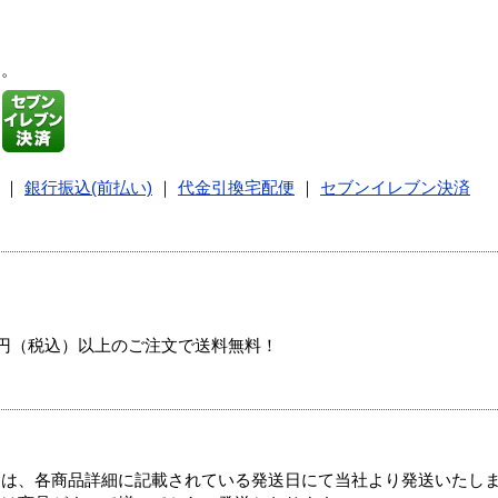
す。
｜
銀行振込(前払い)
｜
代金引換宅配便
｜
セブンイレブン決済
00円（税込）以上のご注文で送料無料！
ては、各商品詳細に記載されている発送日にて当社より発送いたし