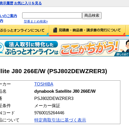
表示履歴
お気に入りを見る
払いのご案内
内
型番まとめ検索»
llite J80 266E/W (PSJ802DEWZRER3)
ーカー
TOSHIBA
品名
dynabook Satellite J80 266E/W
番
PSJ802DEWZRER3
証条件
メーカー保証
ANコード
9760015264446
品について
特定商取引法に基づく表示