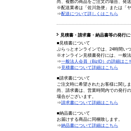
尚、複数の商品をご注文の場合、発
※配送業者は「佐川急便」または「
⇒
配送について詳しくはこちら
見積書・請求書・納品書等の発行に
■見積書について
ぷらっとオンラインでは、24時間い
※オンライン見積書発行には、一般法人
⇒
一般法人会員（BizID）の詳細はこ
⇒
見積書について詳細はこちら
■請求書について
ご注文時に希望されたお客様に関し
尚、請求書は、営業時間内での発行
場合がございます。
⇒
請求書について詳細はこちら
■納品書について
お届けする商品に同梱致します。
⇒
納品書について詳細はこちら