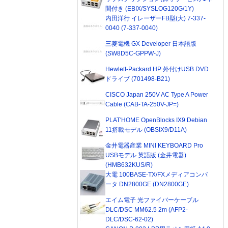
間付き (EBIX/SYSLOG120G/1Y)
内田洋行 イレーザーFB型(大) 7-337-
0040 (7-337-0040)
三菱電機 GX Developer 日本語版
(SW8D5C-GPPW-J)
Hewlett-Packard HP 外付けUSB DVD
ドライブ (701498-B21)
CISCO Japan 250V AC Type A Power
Cable (CAB-TA-250V-JP=)
PLAT'HOME OpenBlocks IX9 Debian
11搭載モデル (OBSIX9/D11A)
金井電器産業 MINI KEYBOARD Pro
USBモデル 英語版 (金井電器)
(HMB632KUS/R)
大電 100BASE-TX/FXメディアコンバ
ータ DN2800GE (DN2800GE)
エイム電子 光ファイバーケーブル
DLC/DSC MM62.5 2m (AFP2-
DLC/DSC-62-02)