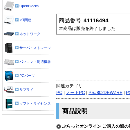
OpenBlocks
商品番号
41116494
IoT関連
本商品は販売を終了しました
ネットワーク
サーバ・ストレージ
パソコン・周辺機器
PCパーツ
関連カテゴリ
サプライ
PC
|
ノートPC
|
PSJ802DEWZRE
|
P
ソフト・ライセンス
商品説明
ぷらっとオンライン ご購入の際の