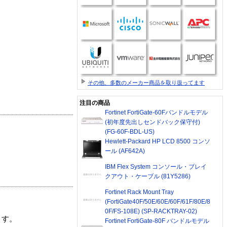
その他、多数のメーカー商品を取り扱ってます
注目の商品
Fortinet FortiGate-60Fバンドルモデル
(初年度先出しセンドバック保守付)
(FG-60F-BDL-US)
Hewlett-Packard HP LCD 8500 コンソ
ール (AF642A)
IBM Flex System コンソール・ブレイ
クアウト・ケーブル (81Y5286)
Fortinet Rack Mount Tray
(FortiGate40F/50E/60E/60F/61F/80E/8
0F/FS-108E) (SP-RACKTRAY-02)
ます。
Fortinet FortiGate-80F バンドルモデル