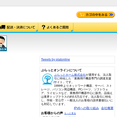
Tweets by platonline
ぷらっとオンラインについて
ぷらっとホーム株式会社
が運用する、法人取
引に特化した「業務用IT機器専門の調達支援
サイト」です。
1999年よりネットワーク機器、サーバ、スト
レージ、パソコン周辺機器、PCパーツ、ソフトウェ
ア、ライセンスなど、業務用IT機器中心に販売。品揃え
は業界トップクラスの約5.5万点です。法人取引に特化
し、学校・官公庁・一般法人のお客様の請求書後払いに
も対応しています。
IPv6への取り組み
会社概要
お客様からの声
もっと見る