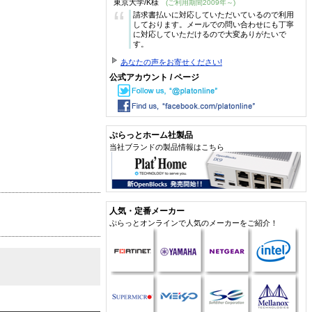
東京大学/K様
(ご利用期間2009年～)
“
請求書払いに対応していただいているので利用
しております。メールでの問い合わせにも丁寧
に対応していただけるので大変ありがたいで
す。
あなたの声をお寄せください!
公式アカウント / ページ
ぷらっとホーム社製品
当社ブランドの製品情報はこちら
人気・定番メーカー
ぷらっとオンラインで人気のメーカーをご紹介！