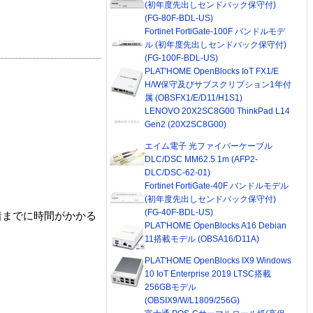
(初年度先出しセンドバック保守付)
(FG-80F-BDL-US)
Fortinet FortiGate-100F バンドルモデ
ル (初年度先出しセンドバック保守付)
(FG-100F-BDL-US)
PLAT'HOME OpenBlocks IoT FX1/E
H/W保守及びサブスクリプション1年付
属 (OBSFX1/E/D11/H1S1)
LENOVO 20X2SC8G00 ThinkPad L14
Gen2 (20X2SC8G00)
エイム電子 光ファイバーケーブル
DLC/DSC MM62.5 1m (AFP2-
DLC/DSC-62-01)
Fortinet FortiGate-40F バンドルモデル
(初年度先出しセンドバック保守付)
(FG-40F-BDL-US)
着までに時間がかかる
PLAT'HOME OpenBlocks A16 Debian
11搭載モデル (OBSA16/D11A)
PLAT'HOME OpenBlocks IX9 Windows
10 IoT Enterprise 2019 LTSC搭載
256GBモデル
(OBSIX9/W/L1809/256G)