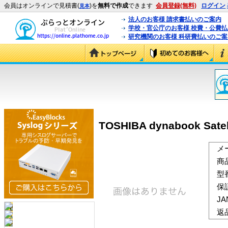
会員はオンラインで見積書(
)を
無料で作成
できます
会員登録(無料)
ログイン
見本
法人のお客様 請求書払いのご案内
学校・官公庁のお客様 校費・公費
研究機関のお客様 科研費払いのご案
TOSHIBA dynabook Sate
メ
商
型
保
J
返