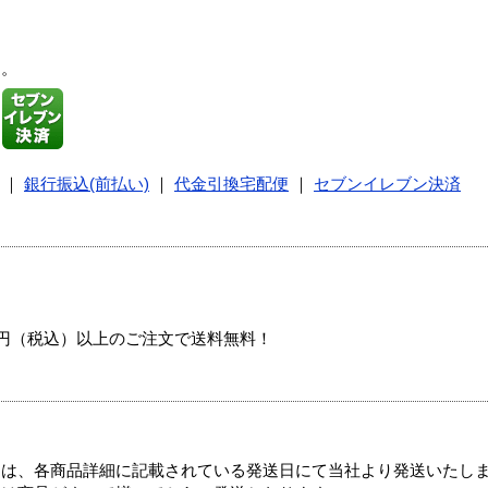
す。
｜
銀行振込(前払い)
｜
代金引換宅配便
｜
セブンイレブン決済
00円（税込）以上のご注文で送料無料！
ては、各商品詳細に記載されている発送日にて当社より発送いたし