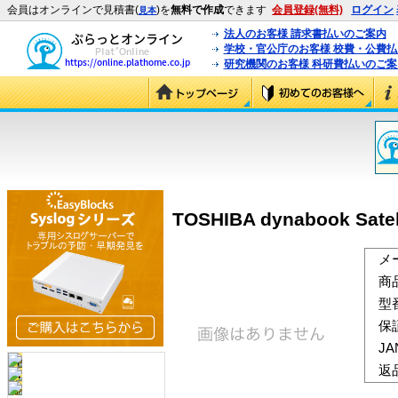
会員はオンラインで見積書(
)を
無料で作成
できます
会員登録(無料)
ログイン
見本
法人のお客様 請求書払いのご案内
学校・官公庁のお客様 校費・公費
研究機関のお客様 科研費払いのご案
TOSHIBA dynabook Satel
メ
商
型
保
J
返