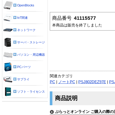
OpenBlocks
商品番号
41115577
IoT関連
本商品は販売を終了しました
ネットワーク
サーバ・ストレージ
パソコン・周辺機器
PCパーツ
関連カテゴリ
サプライ
PC
|
ノートPC
|
PSJ802DEZ97E
|
PS
ソフト・ライセンス
商品説明
ぷらっとオンライン ご購入の際の