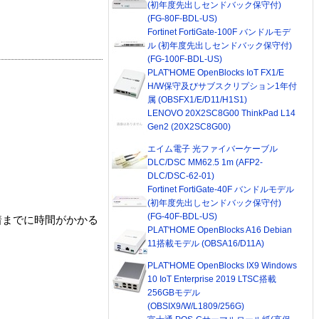
(初年度先出しセンドバック保守付)
(FG-80F-BDL-US)
Fortinet FortiGate-100F バンドルモデ
ル (初年度先出しセンドバック保守付)
(FG-100F-BDL-US)
PLAT'HOME OpenBlocks IoT FX1/E
H/W保守及びサブスクリプション1年付
属 (OBSFX1/E/D11/H1S1)
LENOVO 20X2SC8G00 ThinkPad L14
Gen2 (20X2SC8G00)
エイム電子 光ファイバーケーブル
DLC/DSC MM62.5 1m (AFP2-
DLC/DSC-62-01)
Fortinet FortiGate-40F バンドルモデル
(初年度先出しセンドバック保守付)
(FG-40F-BDL-US)
着までに時間がかかる
PLAT'HOME OpenBlocks A16 Debian
11搭載モデル (OBSA16/D11A)
PLAT'HOME OpenBlocks IX9 Windows
10 IoT Enterprise 2019 LTSC搭載
256GBモデル
(OBSIX9/W/L1809/256G)