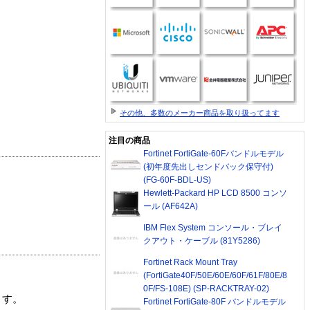
その他、多数のメーカー商品を取り扱ってます
注目の商品
Fortinet FortiGate-60Fバンドルモデル
(初年度先出しセンドバック保守付)
(FG-60F-BDL-US)
Hewlett-Packard HP LCD 8500 コンソ
ール (AF642A)
IBM Flex System コンソール・ブレイ
クアウト・ケーブル (81Y5286)
Fortinet Rack Mount Tray
(FortiGate40F/50E/60E/60F/61F/80E/8
0F/FS-108E) (SP-RACKTRAY-02)
ます。
Fortinet FortiGate-80F バンドルモデル