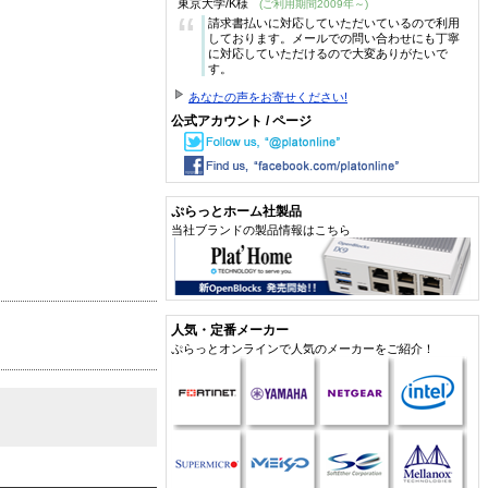
東京大学/K様
(ご利用期間2009年～)
“
請求書払いに対応していただいているので利用
しております。メールでの問い合わせにも丁寧
に対応していただけるので大変ありがたいで
す。
あなたの声をお寄せください!
公式アカウント / ページ
ぷらっとホーム社製品
当社ブランドの製品情報はこちら
人気・定番メーカー
ぷらっとオンラインで人気のメーカーをご紹介！