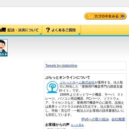
Tweets by platonline
ぷらっとオンラインについて
ぷらっとホーム株式会社
が運用する、法人取
引に特化した「業務用IT機器専門の調達支援
サイト」です。
1999年よりネットワーク機器、サーバ、スト
レージ、パソコン周辺機器、PCパーツ、ソフトウェ
ア、ライセンスなど、業務用IT機器中心に販売。品揃え
は業界トップクラスの約5.5万点です。法人取引に特化
し、学校・官公庁・一般法人のお客様の請求書後払いに
も対応しています。
IPv6への取り組み
会社概要
お客様からの声
もっと見る