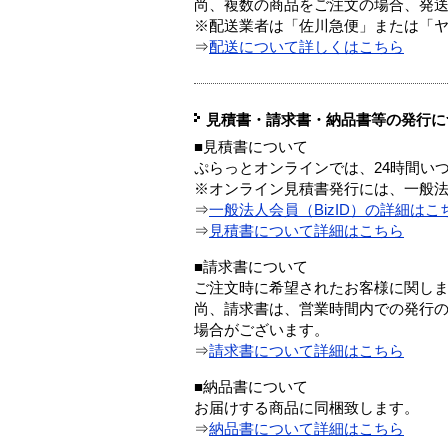
尚、複数の商品をご注文の場合、発
※配送業者は「佐川急便」または「
⇒
配送について詳しくはこちら
見積書・請求書・納品書等の発行に
■見積書について
ぷらっとオンラインでは、24時間い
※オンライン見積書発行には、一般法人
⇒
一般法人会員（BizID）の詳細はこ
⇒
見積書について詳細はこちら
■請求書について
ご注文時に希望されたお客様に関し
尚、請求書は、営業時間内での発行
場合がございます。
⇒
請求書について詳細はこちら
■納品書について
お届けする商品に同梱致します。
⇒
納品書について詳細はこちら