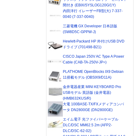
間付き (EBIX/SYSLOG120G/1Y)
内田洋行 イレーザーFB型(大) 7-337-
0040 (7-337-0040)
三菱電機 GX Developer 日本語版
(SW8D5C-GPPW-J)
Hewlett-Packard HP 外付けUSB DVD
ドライブ (701498-B21)
CISCO Japan 250V AC Type A Power
Cable (CAB-TA-250V-JP=)
PLAT'HOME OpenBlocks IX9 Debian
11搭載モデル (OBSIX9/D11A)
金井電器産業 MINI KEYBOARD Pro
USBモデル 英語版 (金井電器)
(HMB632KUS/R)
大電 100BASE-TX/FXメディアコンバ
ータ DN2800GE (DN2800GE)
エイム電子 光ファイバーケーブル
DLC/DSC MM62.5 2m (AFP2-
DLC/DSC-62-02)