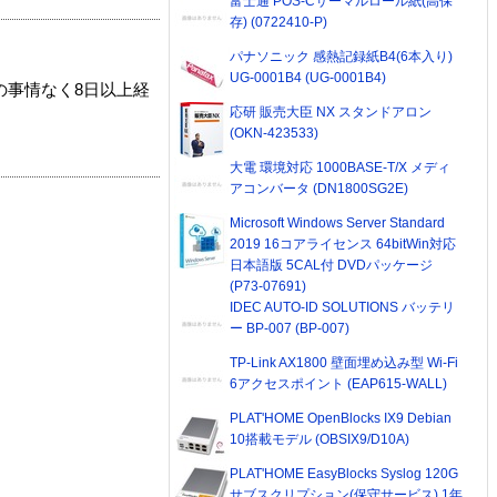
富士通 POS-Cサーマルロール紙(高保
存) (0722410-P)
パナソニック 感熱記録紙B4(6本入り)
UG-0001B4 (UG-0001B4)
の事情なく8日以上経
応研 販売大臣 NX スタンドアロン
(OKN-423533)
大電 環境対応 1000BASE-T/X メディ
アコンバータ (DN1800SG2E)
Microsoft Windows Server Standard
2019 16コアライセンス 64bitWin対応
日本語版 5CAL付 DVDパッケージ
(P73-07691)
IDEC AUTO-ID SOLUTIONS バッテリ
ー BP-007 (BP-007)
TP-Link AX1800 壁面埋め込み型 Wi-Fi
6アクセスポイント (EAP615-WALL)
PLAT'HOME OpenBlocks IX9 Debian
10搭載モデル (OBSIX9/D10A)
PLAT'HOME EasyBlocks Syslog 120G
サブスクリプション(保守サービス) 1年