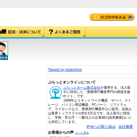
Tweets by platonline
ぷらっとオンラインについて
ぷらっとホーム株式会社
が運用する、法人取
引に特化した「業務用IT機器専門の調達支援
サイト」です。
1999年よりネットワーク機器、サーバ、スト
レージ、パソコン周辺機器、PCパーツ、ソフトウェ
ア、ライセンスなど、業務用IT機器中心に販売。品揃え
は業界トップクラスの約5.5万点です。法人取引に特化
し、学校・官公庁・一般法人のお客様の請求書後払いに
も対応しています。
IPv6への取り組み
会社概要
お客様からの声
もっと見る