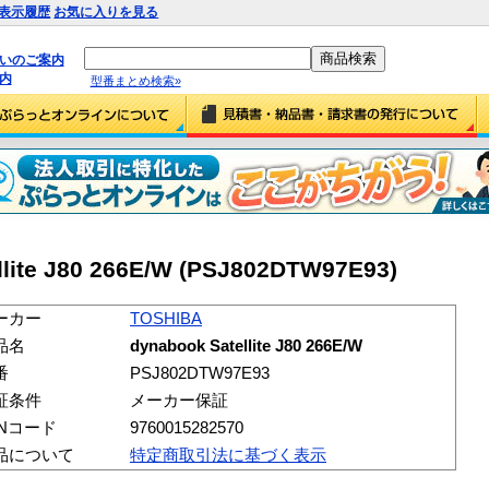
表示履歴
お気に入りを見る
払いのご案内
内
型番まとめ検索»
lite J80 266E/W (PSJ802DTW97E93)
ーカー
TOSHIBA
品名
dynabook Satellite J80 266E/W
番
PSJ802DTW97E93
証条件
メーカー保証
ANコード
9760015282570
品について
特定商取引法に基づく表示