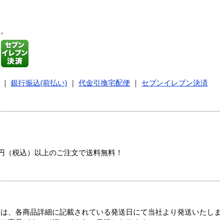
す。
｜
銀行振込(前払い)
｜
代金引換宅配便
｜
セブンイレブン決済
00円（税込）以上のご注文で送料無料！
ては、各商品詳細に記載されている発送日にて当社より発送いたし