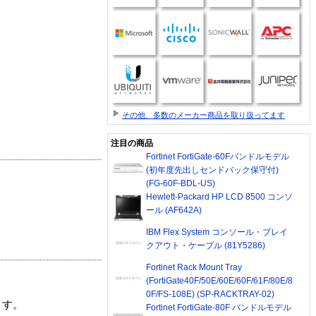
その他、多数のメーカー商品を取り扱ってます
注目の商品
Fortinet FortiGate-60Fバンドルモデル
(初年度先出しセンドバック保守付)
(FG-60F-BDL-US)
Hewlett-Packard HP LCD 8500 コンソ
ール (AF642A)
IBM Flex System コンソール・ブレイ
クアウト・ケーブル (81Y5286)
Fortinet Rack Mount Tray
(FortiGate40F/50E/60E/60F/61F/80E/8
0F/FS-108E) (SP-RACKTRAY-02)
ます。
Fortinet FortiGate-80F バンドルモデル