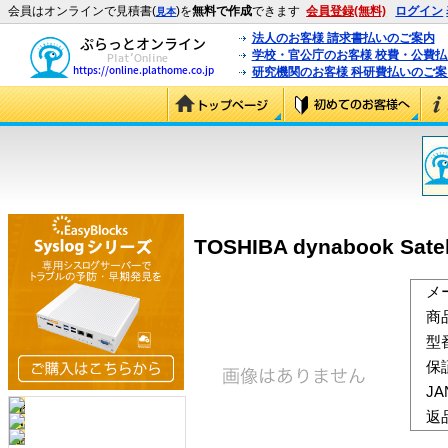
会員はオンラインで見積書(
)を
無料で作成
できます
会員登録(無料)
ログイン
見本
法人のお客様 請求書払いのご案内
学校・官公庁のお客様 校費・公費
研究機関のお客様 科研費払いのご案
TOSHIBA dynabook Satel
メ
商
型
保
J
返