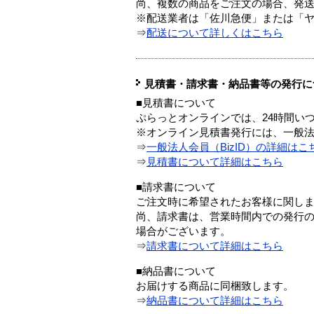
尚、複数の商品をご注文の場合、発
※配送業者は「佐川急便」または「
⇒
配送について詳しくはこちら
見積書・請求書・納品書等の発行に
■見積書について
ぷらっとオンラインでは、24時間い
※オンライン見積書発行には、一般法人
⇒
一般法人会員（BizID）の詳細はこ
⇒
見積書について詳細はこちら
■請求書について
ご注文時に希望されたお客様に関し
尚、請求書は、営業時間内での発行
場合がございます。
⇒
請求書について詳細はこちら
■納品書について
お届けする商品に同梱致します。
⇒
納品書について詳細はこちら