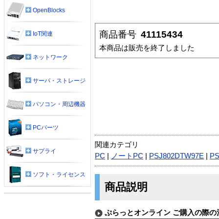
OpenBlocks
商品番号
41115434
IoT関連
本商品は販売を終了しました
ネットワーク
サーバ・ストレージ
パソコン・周辺機器
PCパーツ
関連カテゴリ
サプライ
PC
|
ノートPC
|
PSJ802DTW97E
|
PS
ソフト・ライセンス
商品説明
ぷらっとオンライン ご購入の際の