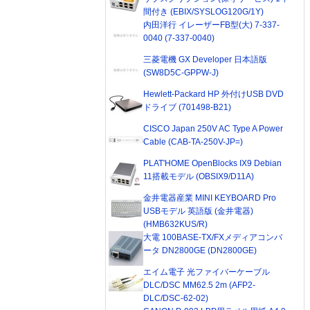
間付き (EBIX/SYSLOG120G/1Y)
内田洋行 イレーザーFB型(大) 7-337-
0040 (7-337-0040)
三菱電機 GX Developer 日本語版
(SW8D5C-GPPW-J)
Hewlett-Packard HP 外付けUSB DVD
ドライブ (701498-B21)
CISCO Japan 250V AC Type A Power
Cable (CAB-TA-250V-JP=)
PLAT'HOME OpenBlocks IX9 Debian
11搭載モデル (OBSIX9/D11A)
金井電器産業 MINI KEYBOARD Pro
USBモデル 英語版 (金井電器)
(HMB632KUS/R)
大電 100BASE-TX/FXメディアコンバ
ータ DN2800GE (DN2800GE)
エイム電子 光ファイバーケーブル
DLC/DSC MM62.5 2m (AFP2-
DLC/DSC-62-02)