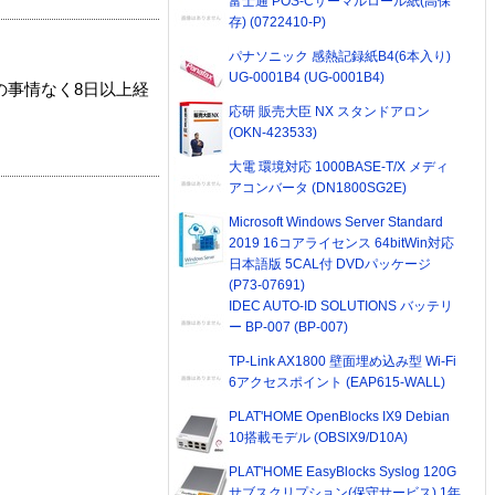
富士通 POS-Cサーマルロール紙(高保
存) (0722410-P)
パナソニック 感熱記録紙B4(6本入り)
UG-0001B4 (UG-0001B4)
の事情なく8日以上経
応研 販売大臣 NX スタンドアロン
(OKN-423533)
大電 環境対応 1000BASE-T/X メディ
アコンバータ (DN1800SG2E)
Microsoft Windows Server Standard
2019 16コアライセンス 64bitWin対応
日本語版 5CAL付 DVDパッケージ
(P73-07691)
IDEC AUTO-ID SOLUTIONS バッテリ
ー BP-007 (BP-007)
TP-Link AX1800 壁面埋め込み型 Wi-Fi
6アクセスポイント (EAP615-WALL)
PLAT'HOME OpenBlocks IX9 Debian
10搭載モデル (OBSIX9/D10A)
PLAT'HOME EasyBlocks Syslog 120G
サブスクリプション(保守サービス) 1年