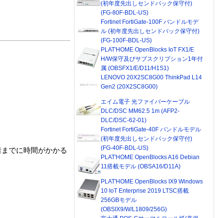
(初年度先出しセンドバック保守付)
(FG-80F-BDL-US)
Fortinet FortiGate-100F バンドルモデ
ル (初年度先出しセンドバック保守付)
(FG-100F-BDL-US)
PLAT'HOME OpenBlocks IoT FX1/E
H/W保守及びサブスクリプション1年付
属 (OBSFX1/E/D11/H1S1)
LENOVO 20X2SC8G00 ThinkPad L14
Gen2 (20X2SC8G00)
エイム電子 光ファイバーケーブル
DLC/DSC MM62.5 1m (AFP2-
DLC/DSC-62-01)
Fortinet FortiGate-40F バンドルモデル
(初年度先出しセンドバック保守付)
(FG-40F-BDL-US)
着までに時間がかかる
PLAT'HOME OpenBlocks A16 Debian
11搭載モデル (OBSA16/D11A)
PLAT'HOME OpenBlocks IX9 Windows
10 IoT Enterprise 2019 LTSC搭載
256GBモデル
(OBSIX9/W/L1809/256G)