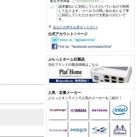
東京大学/K様
(ご利用期間2009年～)
“
請求書払いに対応していただいているので利用
しております。メールでの問い合わせにも丁寧
に対応していただけるので大変ありがたいで
す。
あなたの声をお寄せください!
公式アカウント / ページ
ぷらっとホーム社製品
当社ブランドの製品情報はこちら
人気・定番メーカー
ぷらっとオンラインで人気のメーカーをご紹介！