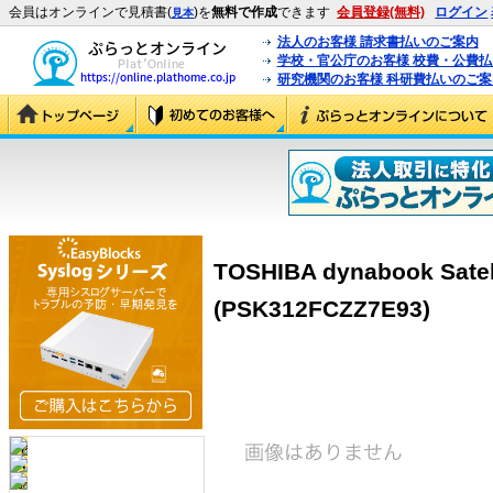
会員はオンラインで見積書(
)を
無料で作成
できます
会員登録(無料)
ログイン
見本
法人のお客様 請求書払いのご案内
学校・官公庁のお客様 校費・公費
研究機関のお客様 科研費払いのご案
TOSHIBA dynabook Satel
(PSK312FCZZ7E93)