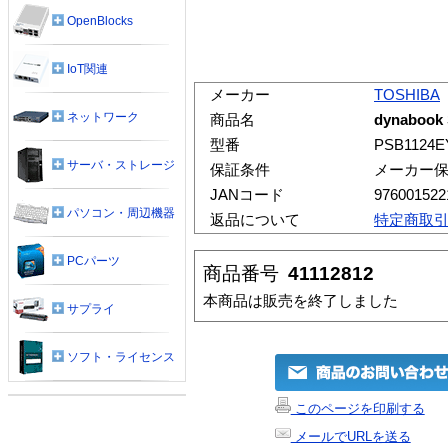
OpenBlocks
IoT関連
メーカー
TOSHIBA
ネットワーク
商品名
dynabook 
型番
PSB1124
サーバ・ストレージ
保証条件
メーカー
JANコード
976001522
パソコン・周辺機器
返品について
特定商取
PCパーツ
商品番号
41112812
本商品は販売を終了しました
サプライ
ソフト・ライセンス
このページを印刷する
メールでURLを送る