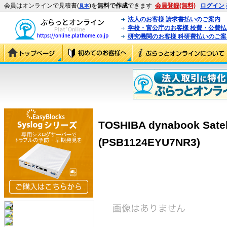
会員はオンラインで見積書(
)を
無料で作成
できます
会員登録(無料)
ログイン
見本
法人のお客様 請求書払いのご案内
学校・官公庁のお客様 校費・公費
研究機関のお客様 科研費払いのご案
TOSHIBA dynabook Satel
(PSB1124EYU7NR3)