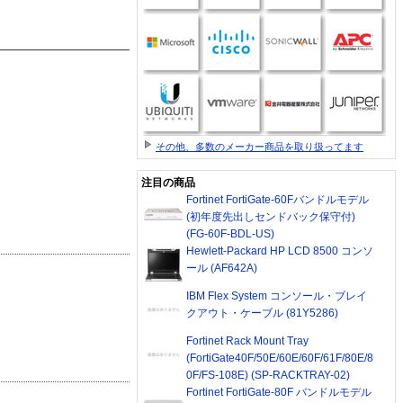
その他、多数のメーカー商品を取り扱ってます
注目の商品
Fortinet FortiGate-60Fバンドルモデル
(初年度先出しセンドバック保守付)
(FG-60F-BDL-US)
Hewlett-Packard HP LCD 8500 コンソ
ール (AF642A)
IBM Flex System コンソール・ブレイ
クアウト・ケーブル (81Y5286)
Fortinet Rack Mount Tray
(FortiGate40F/50E/60E/60F/61F/80E/8
0F/FS-108E) (SP-RACKTRAY-02)
Fortinet FortiGate-80F バンドルモデル