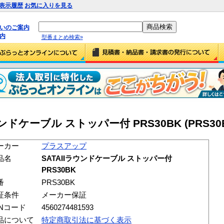
表示履歴
お気に入りを見る
払いのご案内
内
型番まとめ検索»
ンドケーブル ストッパー付 PRS30BK (PRS30
ーカー
プラスアップ
品名
SATAIIラウンドケーブル ストッパー付
PRS30BK
番
PRS30BK
証条件
メーカー保証
ANコード
4560274481593
品について
特定商取引法に基づく表示