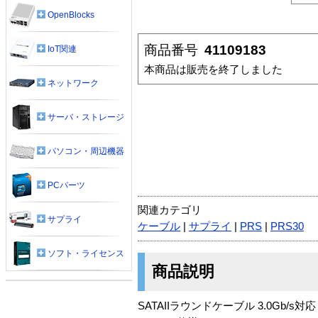
OpenBlocks
商品番号
41109183
IoT関連
本商品は販売を終了しました
ネットワーク
サーバ・ストレージ
パソコン・周辺機器
PCパーツ
関連カテゴリ
サプライ
ケーブル
|
サプライ
|
PRS
|
PRS30
ソフト・ライセンス
商品説明
SATAIIラウンドケーブル 3.0Gb