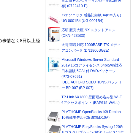
富士通 POS-Cサーマルロール紙(高保
存) (0722410-P)
パナソニック 感熱記録紙B4(6本入り)
UG-0001B4 (UG-0001B4)
応研 販売大臣 NX スタンドアロン
(OKN-423533)
の事情なく8日以上経
大電 環境対応 1000BASE-T/X メディ
アコンバータ (DN1800SG2E)
Microsoft Windows Server Standard
2019 16コアライセンス 64bitWin対応
日本語版 5CAL付 DVDパッケージ
(P73-07691)
IDEC AUTO-ID SOLUTIONS バッテリ
ー BP-007 (BP-007)
TP-Link AX1800 壁面埋め込み型 Wi-Fi
6アクセスポイント (EAP615-WALL)
PLAT'HOME OpenBlocks IX9 Debian
10搭載モデル (OBSIX9/D10A)
PLAT'HOME EasyBlocks Syslog 120G
サブスクリプション(保守サービス) 1年