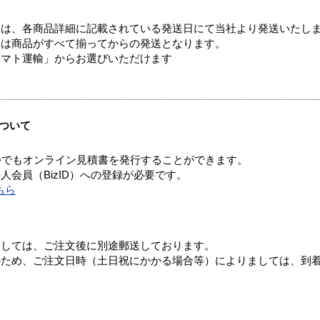
ては、各商品詳細に記載されている発送日にて当社より発送いたし
送は商品がすべて揃ってからの発送となります。
ヤマト運輸」からお選びいただけます
ついて
つでもオンライン見積書を発行することができます。
会員（BizID）への登録が必要です。
ちら
ましては、ご注文後に別途郵送しております。
のため、ご注文日時（土日祝にかかる場合等）によりましては、到