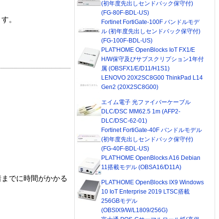
(初年度先出しセンドバック保守付)
(FG-80F-BDL-US)
ます。
Fortinet FortiGate-100F バンドルモデ
ル (初年度先出しセンドバック保守付)
(FG-100F-BDL-US)
PLAT'HOME OpenBlocks IoT FX1/E
H/W保守及びサブスクリプション1年付
属 (OBSFX1/E/D11/H1S1)
LENOVO 20X2SC8G00 ThinkPad L14
Gen2 (20X2SC8G00)
エイム電子 光ファイバーケーブル
DLC/DSC MM62.5 1m (AFP2-
DLC/DSC-62-01)
Fortinet FortiGate-40F バンドルモデル
(初年度先出しセンドバック保守付)
(FG-40F-BDL-US)
PLAT'HOME OpenBlocks A16 Debian
11搭載モデル (OBSA16/D11A)
着までに時間がかかる
PLAT'HOME OpenBlocks IX9 Windows
10 IoT Enterprise 2019 LTSC搭載
256GBモデル
(OBSIX9/W/L1809/256G)