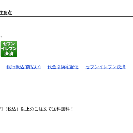
注意点
す。
｜
銀行振込(前払い)
｜
代金引換宅配便
｜
セブンイレブン決済
00円（税込）以上のご注文で送料無料！