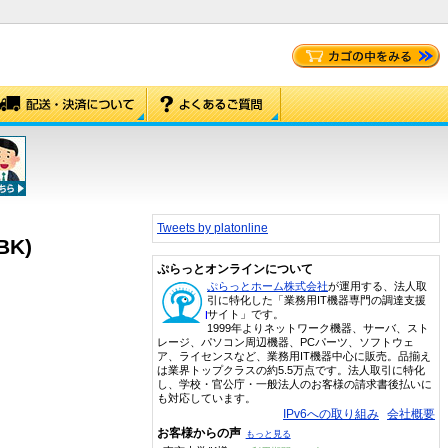
Tweets by platonline
BK)
ぷらっとオンラインについて
ぷらっとホーム株式会社
が運用する、法人取
引に特化した「業務用IT機器専門の調達支援
サイト」です。
1999年よりネットワーク機器、サーバ、スト
レージ、パソコン周辺機器、PCパーツ、ソフトウェ
ア、ライセンスなど、業務用IT機器中心に販売。品揃え
は業界トップクラスの約5.5万点です。法人取引に特化
し、学校・官公庁・一般法人のお客様の請求書後払いに
も対応しています。
IPv6への取り組み
会社概要
お客様からの声
もっと見る