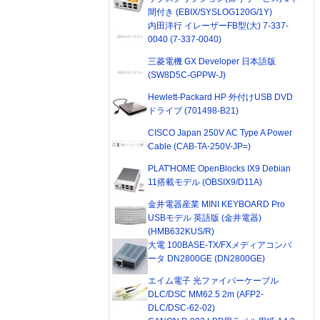
間付き (EBIX/SYSLOG120G/1Y)
内田洋行 イレーザーFB型(大) 7-337-
0040 (7-337-0040)
三菱電機 GX Developer 日本語版
(SW8D5C-GPPW-J)
Hewlett-Packard HP 外付けUSB DVD
ドライブ (701498-B21)
CISCO Japan 250V AC Type A Power
Cable (CAB-TA-250V-JP=)
PLAT'HOME OpenBlocks IX9 Debian
11搭載モデル (OBSIX9/D11A)
金井電器産業 MINI KEYBOARD Pro
USBモデル 英語版 (金井電器)
(HMB632KUS/R)
大電 100BASE-TX/FXメディアコンバ
ータ DN2800GE (DN2800GE)
エイム電子 光ファイバーケーブル
DLC/DSC MM62.5 2m (AFP2-
DLC/DSC-62-02)