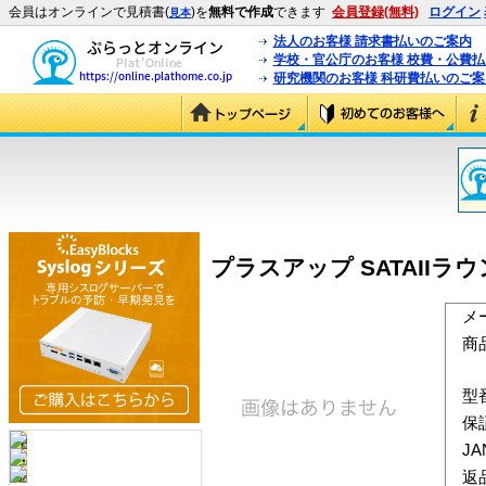
会員はオンラインで見積書(
)を
無料で作成
できます
会員登録(無料)
ログイン
見本
法人のお客様 請求書払いのご案内
学校・官公庁のお客様 校費・公費
研究機関のお客様 科研費払いのご案
プラスアップ SATAIIラウ
メ
商
型
保
J
返