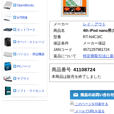
OpenBlocks
IoT関連
メーカー
レイ・アウト
ネットワーク
商品名
4th iPod nan
型番
RT-N4C3/C
サーバ・ストレージ
保証条件
メーカー保証
JANコード
4571297981724
パソコン・周辺機器
返品について
特定商取引法に基
PCパーツ
商品番号
41108724
本商品は販売を終了しました
サプライ
ソフト・ライセンス
このページを印刷する
メールでURLを送る