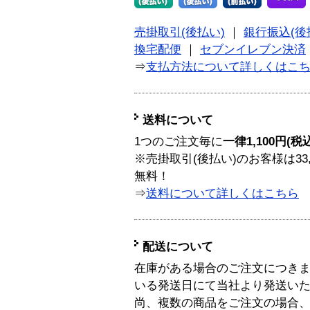
売掛取引(後払い)
｜
銀行振込(後
換宅配便
｜
セブンイレブン決済
⇒
支払方法について詳しくはこ
送料について
1つのご注文毎に
一律1,100円(税
※売掛取引(後払い)のお客様は33
無料！
⇒
送料について詳しくはこちら
配送について
在庫がある場合のご注文につき
いる発送日にて当社より発送い
尚、複数の商品をご注文の場合