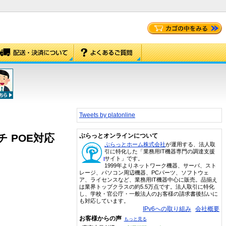
Tweets by platonline
チ POE対応
ぷらっとオンラインについて
ぷらっとホーム株式会社
が運用する、法人取
引に特化した「業務用IT機器専門の調達支援
サイト」です。
1999年よりネットワーク機器、サーバ、スト
レージ、パソコン周辺機器、PCパーツ、ソフトウェ
ア、ライセンスなど、業務用IT機器中心に販売。品揃え
は業界トップクラスの約5.5万点です。法人取引に特化
し、学校・官公庁・一般法人のお客様の請求書後払いに
も対応しています。
IPv6への取り組み
会社概要
お客様からの声
もっと見る