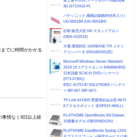
富士通 POS-Cサーマルロール紙(高保
存) (0722410-P)
パナソニック 感熱記録紙B4(6本入り)
UG-0001B4 (UG-0001B4)
応研 販売大臣 NX スタンドアロン
(OKN-423533)
大電 環境対応 1000BASE-T/X メディ
着までに時間がかかる
アコンバータ (DN1800SG2E)
Microsoft Windows Server Standard
2019 16コアライセンス 64bitWin対応
日本語版 5CAL付 DVDパッケージ
(P73-07691)
IDEC AUTO-ID SOLUTIONS バッテリ
ー BP-007 (BP-007)
TP-Link AX1800 壁面埋め込み型 Wi-Fi
6アクセスポイント (EAP615-WALL)
PLAT'HOME OpenBlocks IX9 Debian
の事情なく8日以上経
10搭載モデル (OBSIX9/D10A)
PLAT'HOME EasyBlocks Syslog 120G
サブスクリプション(保守サービス) 1年