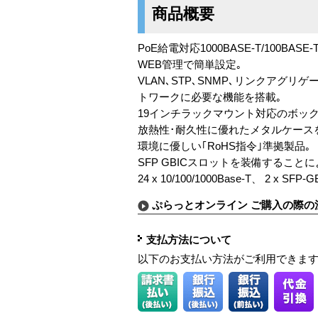
商品概要
PoE給電対応1000BASE-T/100B
WEB管理で簡単設定｡
VLAN､STP､SNMP､リンクアグリ
トワークに必要な機能を搭載｡
19インチラックマウント対応のボック
放熱性･耐久性に優れたメタルケース
環境に優しい｢RoHS指令｣準拠製品｡
SFP GBICスロットを装備すること
24 x 10/100/1000Base-T、 2 x S
ぷらっとオンライン ご購入の際の
支払方法について
以下のお支払い方法がご利用できま