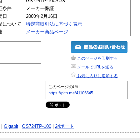
番
GS724TP-100AUS
証条件
メーカー保証
売日
2009年2月16日
品について
特定商取引法に基づく表示
連
メーカー商品ページ
このページを印刷する
メールでURLを送る
お気に入りに追加する
このページのURL
https://plth.me/41105645
|
Gigabit
|
GS724TP-100
|
24ポート