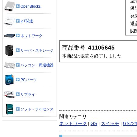
型
OpenBlocks
保
発
IoT関連
返
関
ネットワーク
商品番号
41105645
サーバ・ストレージ
本商品は販売を終了しました
パソコン・周辺機器
PCパーツ
サプライ
ソフト・ライセンス
関連カテゴリ
ネットワーク
|
GS
|
スイッチ
|
GS724