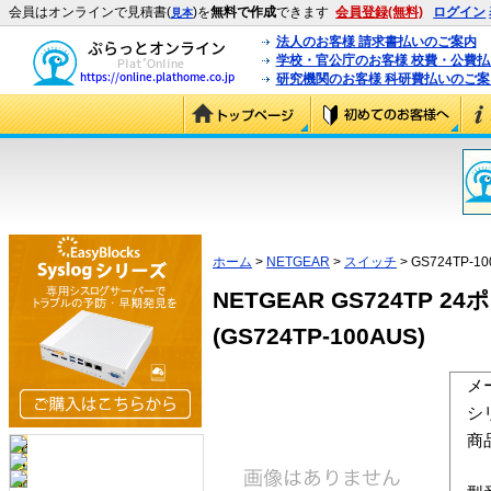
会員はオンラインで見積書(
)を
無料で作成
できます
会員登録(無料)
ログイン
見本
法人のお客様 請求書払いのご案内
学校・官公庁のお客様 校費・公費
研究機関のお客様 科研費払いのご案
ホーム
>
NETGEAR
>
スイッチ
> GS724TP-1
NETGEAR GS724T
(GS724TP-100AUS)
メ
シ
商