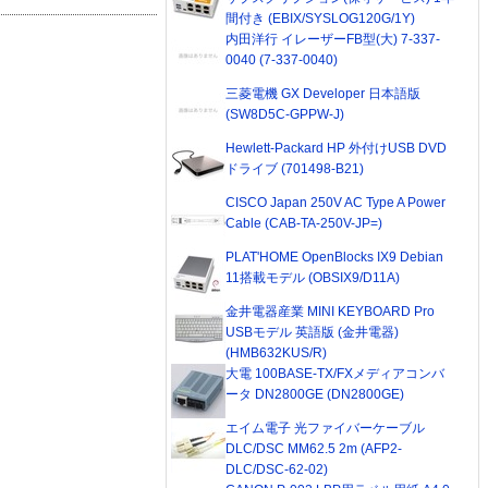
間付き (EBIX/SYSLOG120G/1Y)
内田洋行 イレーザーFB型(大) 7-337-
0040 (7-337-0040)
三菱電機 GX Developer 日本語版
(SW8D5C-GPPW-J)
Hewlett-Packard HP 外付けUSB DVD
ドライブ (701498-B21)
CISCO Japan 250V AC Type A Power
Cable (CAB-TA-250V-JP=)
PLAT'HOME OpenBlocks IX9 Debian
11搭載モデル (OBSIX9/D11A)
金井電器産業 MINI KEYBOARD Pro
USBモデル 英語版 (金井電器)
(HMB632KUS/R)
大電 100BASE-TX/FXメディアコンバ
ータ DN2800GE (DN2800GE)
エイム電子 光ファイバーケーブル
DLC/DSC MM62.5 2m (AFP2-
DLC/DSC-62-02)