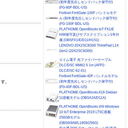
(初年度先出しセンドバック保守付)
(FG-80F-BDL-US)
Fortinet FortiGate-100F バンドルモデ
ル (初年度先出しセンドバック保守付)
(FG-100F-BDL-US)
PLAT'HOME OpenBlocks IoT FX1/E
H/W保守及びサブスクリプション1年付
属 (OBSFX1/E/D11/H1S1)
LENOVO 20X2SC8G00 ThinkPad L14
Gen2 (20X2SC8G00)
エイム電子 光ファイバーケーブル
DLC/DSC MM62.5 1m (AFP2-
DLC/DSC-62-01)
Fortinet FortiGate-40F バンドルモデル
(初年度先出しセンドバック保守付)
ます。
(FG-40F-BDL-US)
PLAT'HOME OpenBlocks A16 Debian
11搭載モデル (OBSA16/D11A)
PLAT'HOME OpenBlocks IX9 Windows
10 IoT Enterprise 2019 LTSC搭載
256GBモデル
(OBSIX9/W/L1809/256G)