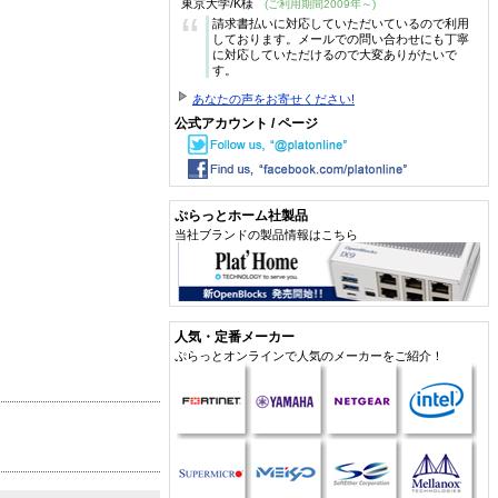
東京大学/K様
(ご利用期間2009年～)
“
請求書払いに対応していただいているので利用
しております。メールでの問い合わせにも丁寧
に対応していただけるので大変ありがたいで
す。
あなたの声をお寄せください!
公式アカウント / ページ
ぷらっとホーム社製品
当社ブランドの製品情報はこちら
人気・定番メーカー
ぷらっとオンラインで人気のメーカーをご紹介！