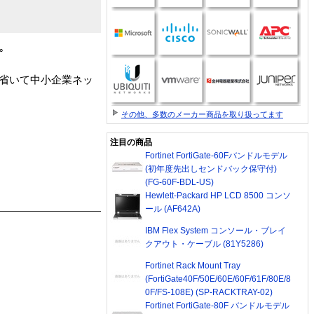
｡
駄を省いて中小企業ネッ
その他、多数のメーカー商品を取り扱ってます
注目の商品
Fortinet FortiGate-60Fバンドルモデル
(初年度先出しセンドバック保守付)
(FG-60F-BDL-US)
Hewlett-Packard HP LCD 8500 コンソ
ール (AF642A)
IBM Flex System コンソール・ブレイ
クアウト・ケーブル (81Y5286)
Fortinet Rack Mount Tray
(FortiGate40F/50E/60E/60F/61F/80E/8
0F/FS-108E) (SP-RACKTRAY-02)
Fortinet FortiGate-80F バンドルモデル