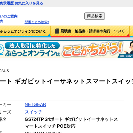
表示履歴
お気に入りを見る
払いのご案内
内
型番まとめ検索»
00AUS
P 24ポート ギガビットイーサネットスマートスイッ
ーカー
NETGEAR
リーズ
スイッチ
品名
GS724TP 24ポート ギガビットイーサネットス
マートスイッチ POE対応