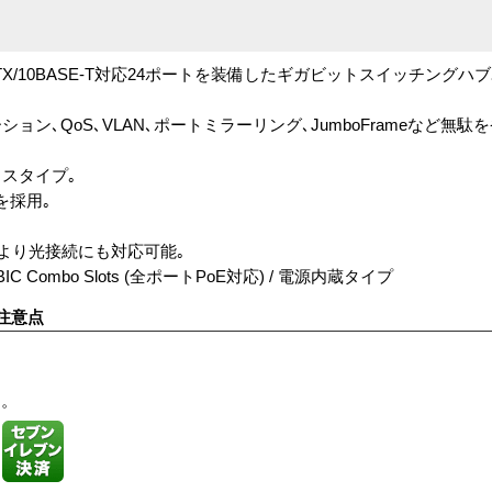
ASE-TX/10BASE-T対応24ポートを装備したギガビットスイッチングハブ
ゲーション､QoS､VLAN､ポートミラーリング､JumboFrameなど無
スタイプ｡
を採用｡
により光接続にも対応可能｡
FP-GBIC Combo Slots (全ポートPoE対応) / 電源内蔵タイプ
注意点
す。